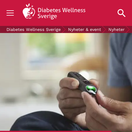
OM DIABETES
Diabetes Wellness Sverige
Nyheter & event
Nyheter
STÖD OSS
FORSKNING
NYHETER & EVENT
OM OSS
GRATIS DIABETESPRODUKTER
Blodsockerkollen