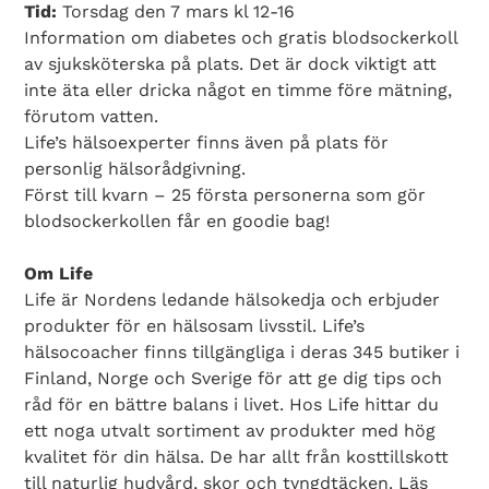
Tid:
Torsdag den 7 mars kl 12-16
Information om diabetes och gratis blodsockerkoll
av sjuksköterska på plats. Det är dock viktigt att
inte äta eller dricka något en timme före mätning,
förutom vatten.
Life’s hälsoexperter finns även på plats för
personlig hälsorådgivning.
Först till kvarn – 25 första personerna som gör
blodsockerkollen får en goodie bag!
Om Life
Life är Nordens ledande hälsokedja och erbjuder
produkter för en hälsosam livsstil. Life’s
hälsocoacher finns tillgängliga i deras 345 butiker i
Search Diabetes Wellness Sverige
Finland, Norge och Sverige för att ge dig tips och
råd för en bättre balans i livet. Hos Life hittar du
ett noga utvalt sortiment av produkter med hög
kvalitet för din hälsa. De har allt från kosttillskott
till naturlig hudvård, skor och tyngdtäcken. Läs