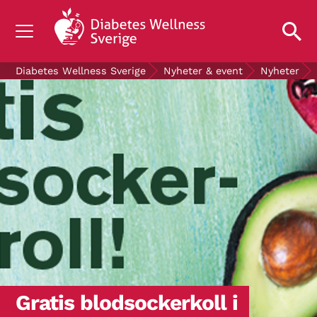
OM DIABETES
Diabetes Wellness Sverige
Nyheter & event
Nyheter
STÖD OSS
FORSKNING
NYHETER & EVENT
OM OSS
GRATIS DIABETESPRODUKTER
Blodsockerkollen
Gratis blodsockerkoll i