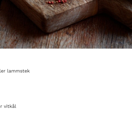
ller lammstek
r vitkål