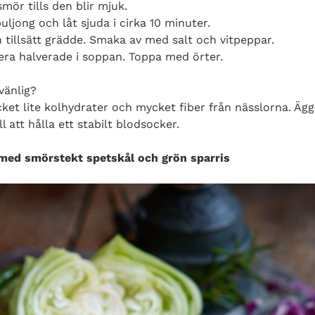
smör tills den blir mjuk.
buljong och låt sjuda i cirka 10 minuter.
 tillsätt grädde. Smaka av med salt och vitpeppar.
era halverade i soppan. Toppa med örter.
vänlig?
et lite kolhydrater och mycket fiber från nässlorna. Ägg
l att hålla ett stabilt blodsocker.
ed smörstekt spetskål och grön sparris