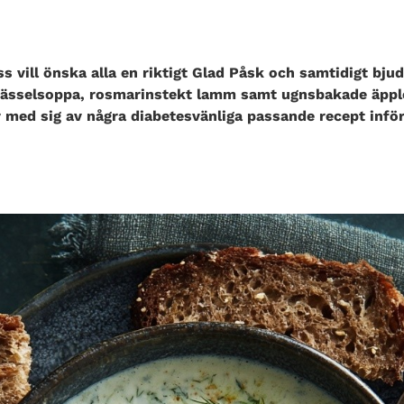
s vill önska alla en riktigt Glad Påsk och samtidigt bjud
nässelsoppa, rosmarinstekt lamm samt ugnsbakade äpp
 med sig av några diabetesvänliga passande recept infö