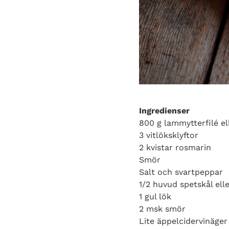
Ingredienser
800 g lammytterfilé e
3 vitlöksklyftor
2 kvistar rosmarin
Smör
Salt och svartpeppar
1/2 huvud spetskål elle
1 gul lök
2 msk smör
Lite äppelcidervinäger