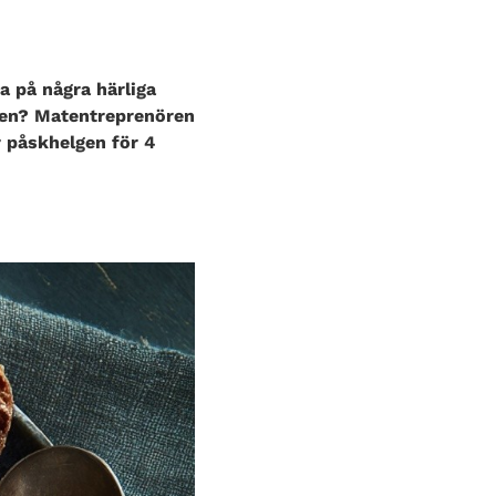
a på några härliga
len? Matentreprenören
r påskhelgen för 4