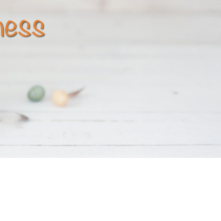
producera insulin eller det insulin som
produceras fungerar inte (så kallad
insulinresistens).