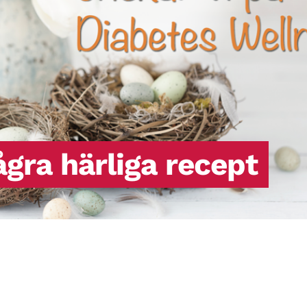
ågra härliga recept