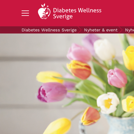
Search Diabetes Wellness Sverige
Diabetes Wellness Sverige
Nyheter & event
Nyh
OM DIABETES
STÖD OSS
FORSKNING
NYHETER & EVENT
OM OSS
GRATIS DIABETESPRODUKTER
Blodsockerkollen