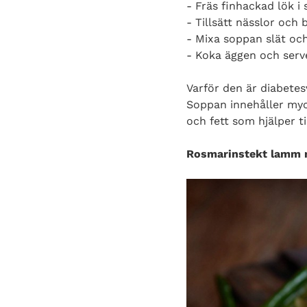
- Fräs finhackad lök i 
- Tillsätt nässlor och 
- Mixa soppan slät och
- Koka äggen och serv
Varför den är diabetes
Soppan innehåller myck
och fett som hjälper til
Rosmarinstekt lamm m