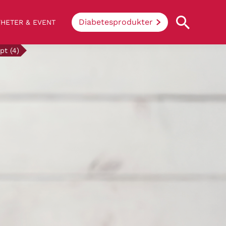
Diabetesprodukter
HETER & EVENT
pt (4)
Vad innebär diabetes?
Enkelt uttryckt hindrar sjukdomen
kroppen ifrån att konvertera socker och
stärkelse från mat till energi. Vid
diabetes klarar inte kroppen av att