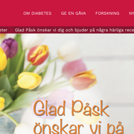
OM DIABETES
GE EN GÅVA
FORSKNING
NY
eter
Glad Påsk önskar vi dig och bjuder på några härliga rece