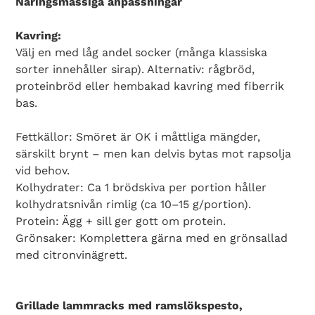
Näringsmässiga anpassningar
Kavring:
Välj en med låg andel socker (många klassiska
sorter innehåller sirap). Alternativ: rågbröd,
proteinbröd eller hembakad kavring med fiberrik
bas.
Fettkällor: Smöret är OK i måttliga mängder,
särskilt brynt – men kan delvis bytas mot rapsolja
vid behov.
Kolhydrater: Ca 1 brödskiva per portion håller
kolhydratsnivån rimlig (ca 10–15 g/portion).
Protein: Ägg + sill ger gott om protein.
Grönsaker: Komplettera gärna med en grönsallad
med citronvinägrett.
Grillade lammracks med ramslökspesto,