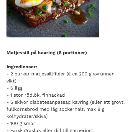
Matjessill på kavring (6 portioner)
Ingredienser:
- 2 burkar matjessillfiléer (à ca 200 g avrunnen
vikt)
- 6 ägg
- 1 stor rödlök, finhackad
- 6 skivor diabetesanpassad kavring (eller ett grovt,
fullkornsbröd med låg sockerhalt, max 8 g
kolhydrater/skiva)
- 100 g smör
- Färsk gräslök eller dill till garnering