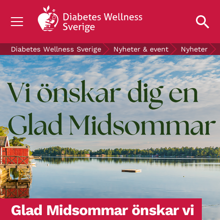
OM DIABETES
Diabetes Wellness Sverige
Nyheter & event
Nyheter
STÖD OSS
FORSKNING
NYHETER & EVENT
OM OSS
GRATIS DIABETESPRODUKTER
Blodsockerkollen
Glad Midsommar önskar vi