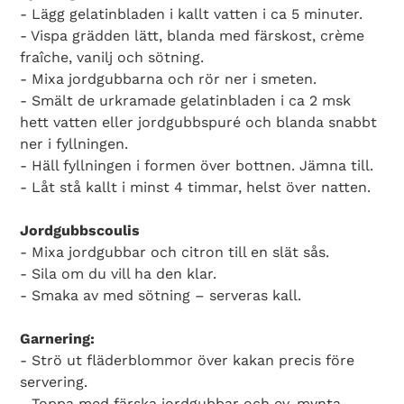
- Lägg gelatinbladen i kallt vatten i ca 5 minuter.
- Vispa grädden lätt, blanda med färskost, crème
fraîche, vanilj och sötning.
- Mixa jordgubbarna och rör ner i smeten.
- Smält de urkramade gelatinbladen i ca 2 msk
hett vatten eller jordgubbspuré och blanda snabbt
ner i fyllningen.
- Häll fyllningen i formen över bottnen. Jämna till.
- Låt stå kallt i minst 4 timmar, helst över natten.
Jordgubbscoulis
- Mixa jordgubbar och citron till en slät sås.
- Sila om du vill ha den klar.
- Smaka av med sötning – serveras kall.
Garnering:
- Strö ut fläderblommor över kakan precis före
servering.
- Toppa med färska jordgubbar och ev. mynta.