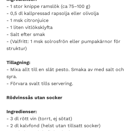
- 1 stor knippe ramslök (ca 75–100 g)
- 0,5 dl kallpressad rapsolja eller olivolja
- 1 msk citronjuice
- 1 liten vitlöksklyfta
- Salt efter smak
- (Valfritt: 1 msk solrosfrön eller pumpakärnor för
struktur)
Tillagning:
- Mixa allt till en slät pesto. Smaka av med salt och
syra.
- Förvara svalt tills servering.
Rödvinssås utan socker
Ingredienser:
- 3 dl rött vin (torrt, ej sötat)
- 2 dl kalvfond (helst utan tillsatt socker)