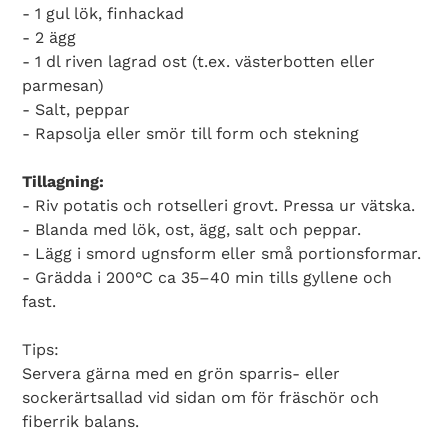
- 1 gul lök, finhackad
- 2 ägg
- 1 dl riven lagrad ost (t.ex. västerbotten eller
parmesan)
- Salt, peppar
- Rapsolja eller smör till form och stekning
Tillagning:
- Riv potatis och rotselleri grovt. Pressa ur vätska.
- Blanda med lök, ost, ägg, salt och peppar.
- Lägg i smord ugnsform eller små portionsformar.
- Grädda i 200°C ca 35–40 min tills gyllene och
fast.
Tips:
Servera gärna med en grön sparris- eller
sockerärtsallad vid sidan om för fräschör och
fiberrik balans.