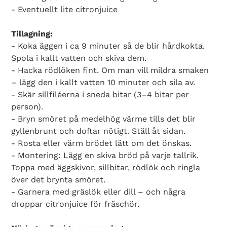
- Eventuellt lite citronjuice
Tillagning:
- Koka äggen i ca 9 minuter så de blir hårdkokta.
Spola i kallt vatten och skiva dem.
- Hacka rödlöken fint. Om man vill mildra smaken
– lägg den i kallt vatten 10 minuter och sila av.
- Skär sillfiléerna i sneda bitar (3–4 bitar per
person).
- Bryn smöret på medelhög värme tills det blir
gyllenbrunt och doftar nötigt. Ställ åt sidan.
- Rosta eller värm brödet lätt om det önskas.
- Montering: Lägg en skiva bröd på varje tallrik.
Toppa med äggskivor, sillbitar, rödlök och ringla
över det brynta smöret.
- Garnera med gräslök eller dill – och några
droppar citronjuice för fräschör.