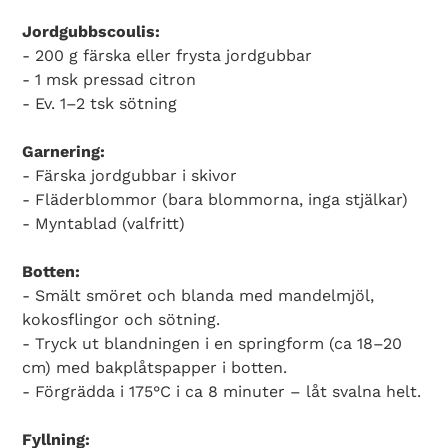
Jordgubbscoulis:
- 200 g färska eller frysta jordgubbar
- 1 msk pressad citron
- Ev. 1–2 tsk sötning
Garnering:
- Färska jordgubbar i skivor
- Fläderblommor (bara blommorna, inga stjälkar)
- Myntablad (valfritt)
Botten:
- Smält smöret och blanda med mandelmjöl,
kokosflingor och sötning.
- Tryck ut blandningen i en springform (ca 18–20
cm) med bakplåtspapper i botten.
- Förgrädda i 175°C i ca 8 minuter – låt svalna helt.
Fyllning: