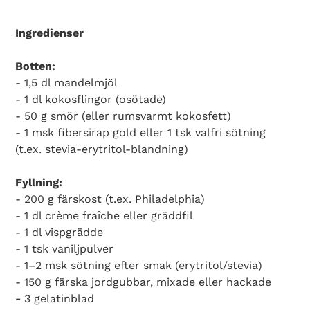
Ingredienser
Botten:
- 1,5 dl mandelmjöl
- 1 dl kokosflingor (osötade)
- 50 g smör (eller rumsvarmt kokosfett)
- 1 msk fibersirap gold eller 1 tsk valfri sötning
(t.ex. stevia-erytritol-blandning)
Fyllning:
- 200 g färskost (t.ex. Philadelphia)
- 1 dl crème fraîche eller gräddfil
- 1 dl vispgrädde
- 1 tsk vaniljpulver
- 1–2 msk sötning efter smak (erytritol/stevia)
- 150 g färska jordgubbar, mixade eller hackade
-
3 gelatinblad