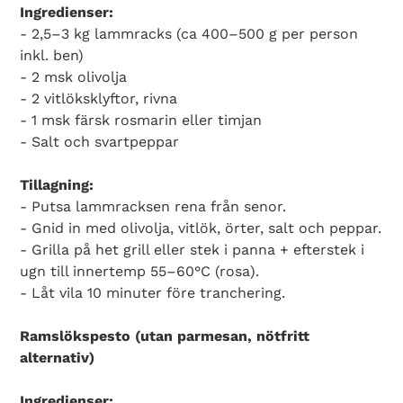
Ingredienser:
- 2,5–3 kg lammracks (ca 400–500 g per person
inkl. ben)
- 2 msk olivolja
- 2 vitlöksklyftor, rivna
- 1 msk färsk rosmarin eller timjan
- Salt och svartpeppar
Tillagning:
- Putsa lammracksen rena från senor.
- Gnid in med olivolja, vitlök, örter, salt och peppar.
- Grilla på het grill eller stek i panna + efterstek i
ugn till innertemp 55–60°C (rosa).
- Låt vila 10 minuter före tranchering.
Ramslökspesto (utan parmesan, nötfritt
alternativ)
Ingredienser: