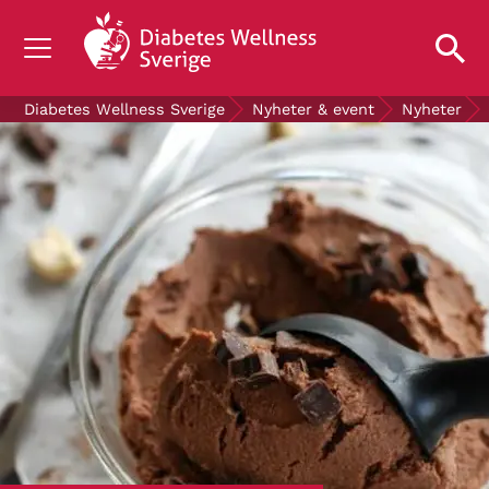
OM DIABETES
Diabetes Wellness Sverige
Nyheter & event
Nyheter
STÖD OSS
FORSKNING
NYHETER & EVENT
OM OSS
GRATIS DIABETESPRODUKTER
Blodsockerkollen