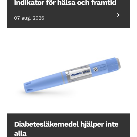
indikator för hälsa och framtid
07 aug. 2026
Diabetesläkemedel hjälper inte
alla