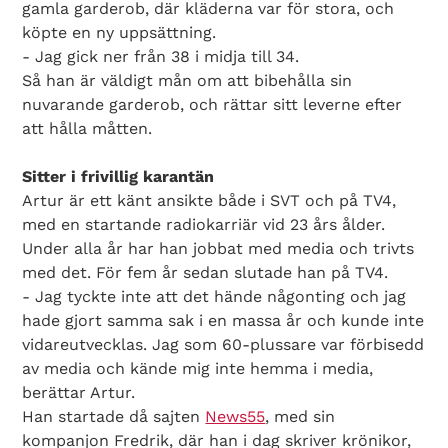
gamla garderob, där kläderna var för stora, och
köpte en ny uppsättning.
- Jag gick ner från 38 i midja till 34.
Så han är väldigt mån om att bibehålla sin
nuvarande garderob, och rättar sitt leverne efter
att hålla måtten.
Sitter i frivillig karantän
Artur är ett känt ansikte både i SVT och på TV4,
med en startande radiokarriär vid 23 års ålder.
Under alla år har han jobbat med media och trivts
med det. För fem år sedan slutade han på TV4.
- Jag tyckte inte att det hände någonting och jag
hade gjort samma sak i en massa år och kunde inte
vidareutvecklas. Jag som 60-plussare var förbisedd
av media och kände mig inte hemma i media,
berättar Artur.
Han startade då sajten
News55
, med sin
kompanjon Fredrik, där han i dag skriver krönikor,