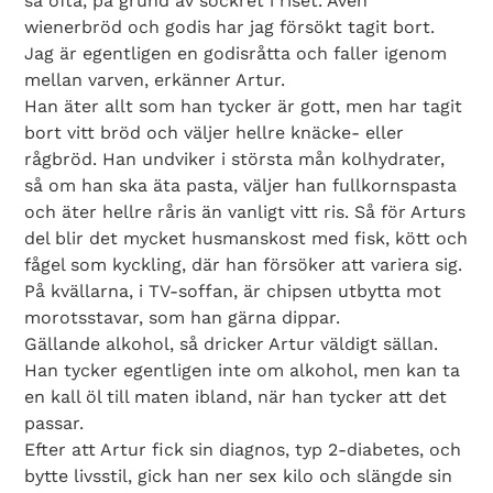
så ofta, på grund av sockret i riset. Även
wienerbröd och godis har jag försökt tagit bort.
Jag är egentligen en godisråtta och faller igenom
mellan varven, erkänner Artur.
Han äter allt som han tycker är gott, men har tagit
bort vitt bröd och väljer hellre knäcke- eller
rågbröd. Han undviker i största mån kolhydrater,
så om han ska äta pasta, väljer han fullkornspasta
och äter hellre råris än vanligt vitt ris. Så för Arturs
del blir det mycket husmanskost med fisk, kött och
fågel som kyckling, där han försöker att variera sig.
På kvällarna, i TV-soffan, är chipsen utbytta mot
Search Diabetes Wellness Sverige
morotsstavar, som han gärna dippar.
Gällande alkohol, så dricker Artur väldigt sällan.
Han tycker egentligen inte om alkohol, men kan ta
en kall öl till maten ibland, när han tycker att det
passar.
Efter att Artur fick sin diagnos, typ 2-diabetes, och
bytte livsstil, gick han ner sex kilo och slängde sin