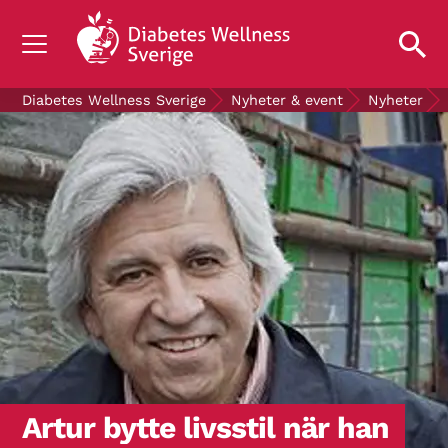
OM DIABETES
Diabetes Wellness Sverige
Nyheter & event
Nyheter
STÖD OSS
FORSKNING
NYHETER & EVENT
OM OSS
GRATIS DIABETESPRODUKTER
Blodsockerkollen
Artur bytte livsstil när han