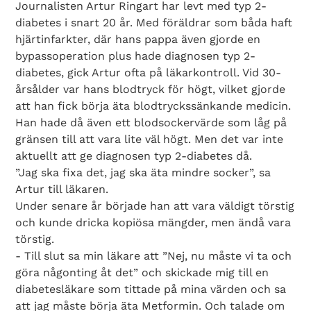
Journalisten Artur Ringart har levt med typ 2-
diabetes i snart 20 år. Med föräldrar som båda haft
hjärtinfarkter, där hans pappa även gjorde en
bypassoperation plus hade diagnosen typ 2-
diabetes, gick Artur ofta på läkarkontroll. Vid 30-
årsålder var hans blodtryck för högt, vilket gjorde
att han fick börja äta blodtryckssänkande medicin.
Han hade då även ett blodsockervärde som låg på
gränsen till att vara lite väl högt. Men det var inte
aktuellt att ge diagnosen typ 2-diabetes då.
”Jag ska fixa det, jag ska äta mindre socker”, sa
Artur till läkaren.
Under senare år började han att vara väldigt törstig
och kunde dricka kopiösa mängder, men ändå vara
törstig.
- Till slut sa min läkare att ”Nej, nu måste vi ta och
göra någonting åt det” och skickade mig till en
diabetesläkare som tittade på mina värden och sa
att jag måste börja äta Metformin. Och talade om