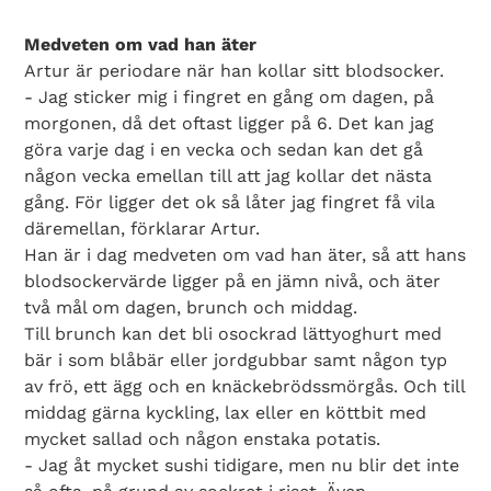
Medveten om vad han äter
Artur är periodare när han kollar sitt blodsocker.
- Jag sticker mig i fingret en gång om dagen, på
morgonen, då det oftast ligger på 6. Det kan jag
göra varje dag i en vecka och sedan kan det gå
någon vecka emellan till att jag kollar det nästa
gång. För ligger det ok så låter jag fingret få vila
däremellan, förklarar Artur.
Han är i dag medveten om vad han äter, så att hans
blodsockervärde ligger på en jämn nivå, och äter
två mål om dagen, brunch och middag.
Till brunch kan det bli osockrad lättyoghurt med
bär i som blåbär eller jordgubbar samt någon typ
av frö, ett ägg och en knäckebrödssmörgås. Och till
middag gärna kyckling, lax eller en köttbit med
mycket sallad och någon enstaka potatis.
- Jag åt mycket sushi tidigare, men nu blir det inte