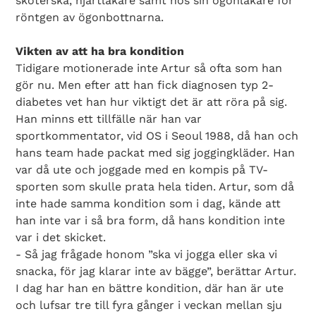
sköterska, hjärtläkare samt hos sin ögonläkare för
röntgen av ögonbottnarna.
Vikten av att ha bra kondition
Tidigare motionerade inte Artur så ofta som han
gör nu. Men efter att han fick diagnosen typ 2-
diabetes vet han hur viktigt det är att röra på sig.
Han minns ett tillfälle när han var
sportkommentator, vid OS i Seoul 1988, då han och
hans team hade packat med sig joggingkläder. Han
var då ute och joggade med en kompis på TV-
sporten som skulle prata hela tiden. Artur, som då
inte hade samma kondition som i dag, kände att
han inte var i så bra form, då hans kondition inte
var i det skicket.
- Så jag frågade honom ”ska vi jogga eller ska vi
snacka, för jag klarar inte av bägge”, berättar Artur.
I dag har han en bättre kondition, där han är ute
och lufsar tre till fyra gånger i veckan mellan sju