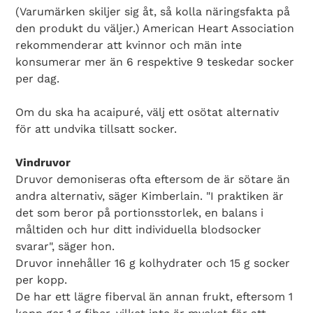
(Varumärken skiljer sig åt, så kolla näringsfakta på
den produkt du väljer.) American Heart Association
rekommenderar att kvinnor och män inte
konsumerar mer än 6 respektive 9 teskedar socker
per dag.
Search Diabetes Wellness Sverige
Om du ska ha acaipuré, välj ett osötat alternativ
för att undvika tillsatt socker.
Vindruvor
Druvor demoniseras ofta eftersom de är sötare än
andra alternativ, säger Kimberlain. "I praktiken är
det som beror på portionsstorlek, en balans i
måltiden och hur ditt individuella blodsocker
svarar", säger hon.
Druvor innehåller 16 g kolhydrater och 15 g socker
per kopp.
De har ett lägre fiberval än annan frukt, eftersom 1