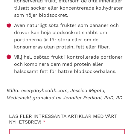
konserverad frukt, eftersom de ofta innehåller
tillsatt socker eller koncentrerade kolhydrater
som höjer blodsockret.
Även naturligt söta frukter som bananer och
druvor kan höja blodsockret snabbt om
portionerna är för stora eller om de
konsumeras utan protein, fett eller fiber.
Välj hel, osötad frukt i kontrollerade portioner
och kombinera dem med protein eller
hälsosamt fett för bättre blodsockerbalans.
Källa: everydayhealth.com, Jessica Migala,
Medicinskt granskad av Jennifer Frediani, PhD, RD
LÄS FLER INTRESSANTA ARTIKLAR MED VÅRT
NYHETSBREV!
*