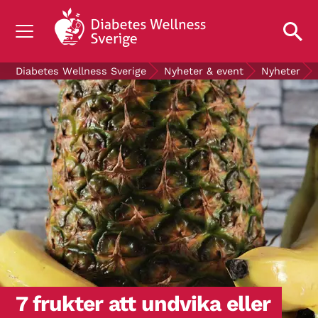
OM DIABETES
Diabetes Wellness Sverige
Nyheter & event
Nyheter
STÖD OSS
FORSKNING
NYHETER & EVENT
OM OSS
GRATIS DIABETESPRODUKTER
Blodsockerkollen
7 frukter att undvika eller