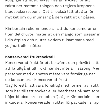
kopp ger 1 g fiber, vilket inte är mycket för att
sakta ner matsmältningen och reglera kroppens
blodsockerrespons. Det är också lätt att äta för
mycket om du mumsar på dem rakt ut ur påsen.
Kimberlain rekommenderar att du konsumerar en
liten del druvor, mäter ut den mängd som passar in
i din ätplan och njuter av dem tillsammans med
yoghurt eller nötter.
Konserverad fruktcocktail
Konserverad frukt är ett bekvämt och prisvärt sätt
att få tillgång till frukt när det inte är i säsong. Men
personer med diabetes måste vara försiktiga när
de konsumerar konserverad frukt.
"Jag föreslår att vara försiktig med former av frukt
som har tillsatt socker eller bearbetas på sätt som
höjer blodsockret snabbare", säger Kimberlain, som
inkluderar konserverade frukter förpackade i sirap