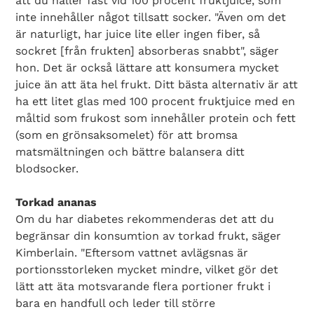
att du håller fast vid 100 procent fruktjuice, som
inte innehåller något tillsatt socker. "Även om det
är naturligt, har juice lite eller ingen fiber, så
sockret [från frukten] absorberas snabbt", säger
hon. Det är också lättare att konsumera mycket
juice än att äta hel frukt. Ditt bästa alternativ är att
ha ett litet glas med 100 procent fruktjuice med en
måltid som frukost som innehåller protein och fett
(som en grönsaksomelet) för att bromsa
matsmältningen och bättre balansera ditt
blodsocker.
Torkad ananas
Om du har diabetes rekommenderas det att du
begränsar din konsumtion av torkad frukt, säger
Kimberlain. "Eftersom vattnet avlägsnas är
portionsstorleken mycket mindre, vilket gör det
lätt att äta motsvarande flera portioner frukt i
bara en handfull och leder till större