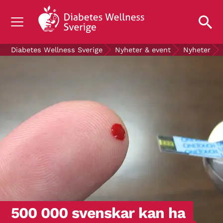
OM DIABETES
Diabetes Wellness Sverige
Nyheter & event
Nyheter
STÖD OSS
FORSKNING
NYHETER & EVENT
OM OSS
GRATIS DIABETESPRODUKTER
Blodsockerkollen
500 000 svenskar kan ha