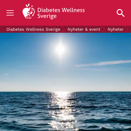
OM DIABETES
Diabetes Wellness Sverige
Nyheter & event
Nyheter
STÖD OSS
FORSKNING
NYHETER & EVENT
OM OSS
GRATIS DIABETESPRODUKTER
Blodsockerkollen