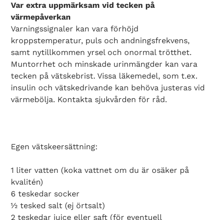
Var extra uppmärksam vid tecken på
värmepåverkan
Varningssignaler kan vara förhöjd
kroppstemperatur, puls och andningsfrekvens,
samt nytillkommen yrsel och onormal trötthet.
Muntorrhet och minskade urinmängder kan vara
tecken på vätskebrist. Vissa läkemedel, som t.ex.
insulin och vätskedrivande kan behöva justeras vid
värmebölja. Kontakta sjukvården för råd.
Egen vätskeersättning:
1 liter vatten (koka vattnet om du är osäker på
Search Diabetes Wellness Sverige
kvalitén)
6 teskedar socker
½ tesked salt (ej örtsalt)
2 teskedar juice eller saft (för eventuell