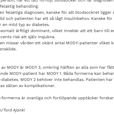
person, har ett lätt förhöjt blodsocker och får diagnosen 
felaktig behandling.
en felaktiga diagnosen, kanske för att blodsockret ligger s
ld och patienten har ett så lågt insulinbehov. Kanske för 
r en mild typ av diabetes.
omalt ärftligt dominant, vilket innebär att ett barn till 
ents risk att själv insjukna.
en missar vården ett okänt antal MODY-patienter vilket k
enskilde.
 av MODY är MODY 3, omkring hälften av alla som har fåt
tionde MODY-patient har MODY 1. Båda formerna kan beha
-diabetes. MODY 2 behöver inte behandlas. Patienten har 
s sällan av komplikationer.
ormerna är ovanliga och fortlöpande upptäcker forskar
n/Tord Ajanki