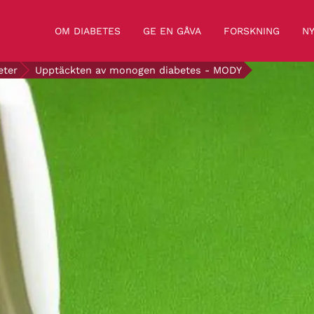
OM DIABETES
GE EN GÅVA
FORSKNING
NY
eter
Upptäckten av monogen diabetes - MODY