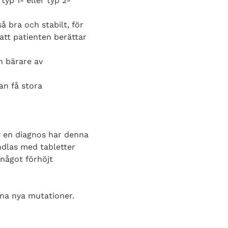
typ 1- eller typ 2-
å bra och stabilt, för
att patienten berättar
en bärare av
an få stora
t en diagnos har denna
ndlas med tabletter
något förhöjt
na nya mutationer.