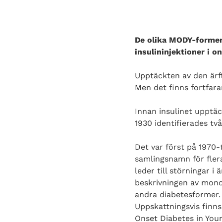
De olika MODY-formern
insulininjektioner i o
Upptäckten av den är
Men det finns fortfa
Innan insulinet upptäck
1930 identifierades två
Det var först på 1970
samlingsnamn för flera
leder till störningar 
beskrivningen av mon
andra diabetesformer.
Uppskattningsvis finn
Onset Diabetes in Youn