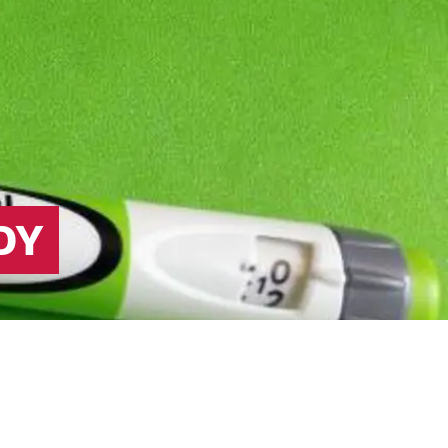
producera insulin eller det insulin som
produceras fungerar inte (så kallad
insulinresistens).
DY