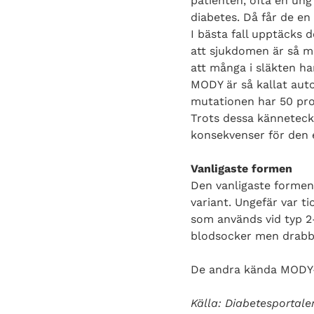
patienten, ofta en ung 
diabetes. Då får de en 
I bästa fall upptäcks d
att sjukdomen är så mi
att många i släkten ha
MODY är så kallat autos
mutationen har 50 proc
Trots dessa känneteck
konsekvenser för den 
Vanligaste formen
Den vanligaste formen
variant. Ungefär var 
som används vid typ 2
blodsocker men drabba
De andra kända MODY-f
Källa: Diabetesportale