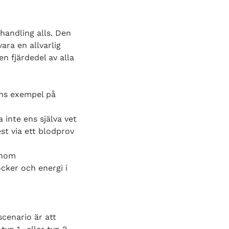
handling alls. Den
ra en allvarlig
n fjärdedel av alla
nns exempel på
inte ens själva vet
est via ett blodprov
inom
cker och energi i
cenario är att