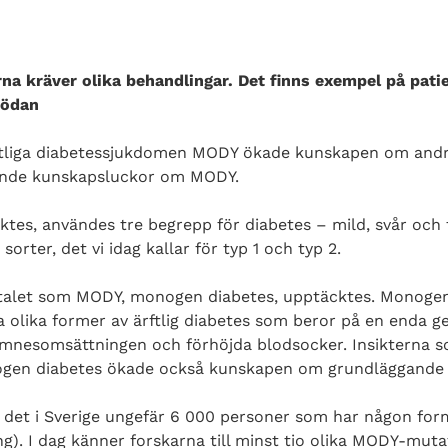
a kräver olika behandlingar. Det finns exempel på pati
nödan
ftliga diabetessjukdomen MODY ökade kunskapen om andr
rande kunskapsluckor om MODY.
tes, användes tre begrepp för diabetes – mild, svår och fa
 sorter, det vi idag kallar för typ 1 och typ 2.
-talet som MODY, monogen diabetes, upptäcktes. Monogen 
 olika former av ärftlig diabetes som beror på en enda g
i ämnesomsättningen och förhöjda blodsocker. Insikterna s
ogen diabetes ökade också kunskapen om grundläggand
s det i Sverige ungefär 6 000 personer som har någon fo
g). I dag känner forskarna till minst tio olika MODY-muta