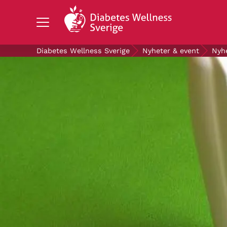
Search Diabetes Wellness Sverige
Diabetes Wellness Sverige
Nyheter & event
Nyh
OM DIABETES
STÖD OSS
FORSKNING
NYHETER & EVENT
OM OSS
GRATIS DIABETESPRODUKTER
Blodsockerkollen