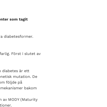
enter som tagit
a diabetesformer.
rlig. Först i slutet av
diabetes är ett
enetisk mutation. De
om följde på
e mekanismer bakom
rm av MODY (Maturity
tioner.