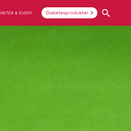
Diabetesprodukter
HETER & EVENT
Vad innebär diabetes?
Enkelt uttryckt hindrar sjukdomen
kroppen ifrån att konvertera socker och
stärkelse från mat till energi. Vid
diabetes klarar inte kroppen av att