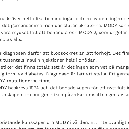
a kräver helt olika behandlingar och en av dem ingen be
 det gemensamma men där slutar likheterna. MODY kan va
 vara mycket lätt att behandla och MODY 2, som ungefär e
ndlas alls.
diagnosen därför att blodsockret är lätt förhöjt. Det fi
 tusentals insulininjektioner helt i onödan.
ker det finns totalt sett är det ingen som vet då många 
g form av diabetes. Diagnosen är lätt att ställa. Ett gent
DY-mutationerna finns.
ODY beskrevs 1974 och det banade vägen för ett nytt fält 
Kunskapen om hur genetiken påverkar omsättningen av so
bristande kunskaper om MODY i vården. Ett inte ovanligt s