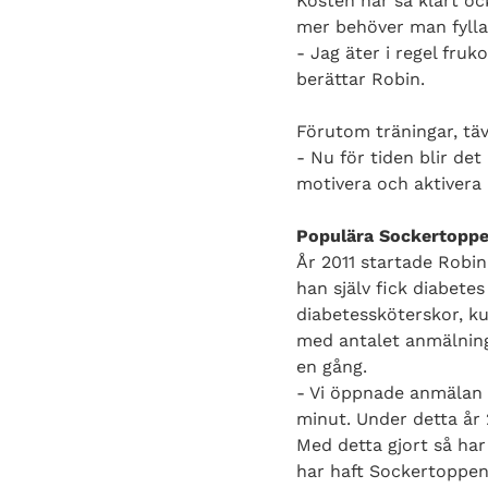
Kosten har så klart oc
mer behöver man fylla
- Jag äter i regel fru
berättar Robin.
Förutom träningar, täv
- Nu för tiden blir de
motivera och aktivera 
Populära Sockertopp
År 2011 startade Robi
han själv fick diabetes
diabetessköterskor, ku
med antalet anmälninga
en gång.
- Vi öppnade anmälan fö
minut. Under detta år 2
Med detta gjort så har 
har haft Sockertoppen m