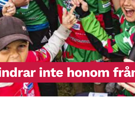
indrar inte honom frå