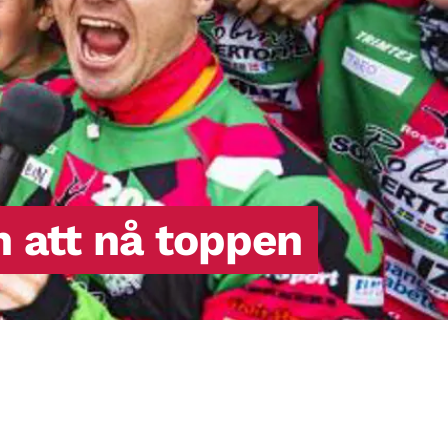
producera insulin eller det insulin som
produceras fungerar inte (så kallad
insulinresistens).
n att nå toppen