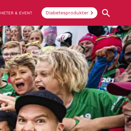
Diabetesprodukter
HETER & EVENT
Vad innebär diabetes?
Enkelt uttryckt hindrar sjukdomen
kroppen ifrån att konvertera socker och
stärkelse från mat till energi. Vid
diabetes klarar inte kroppen av att