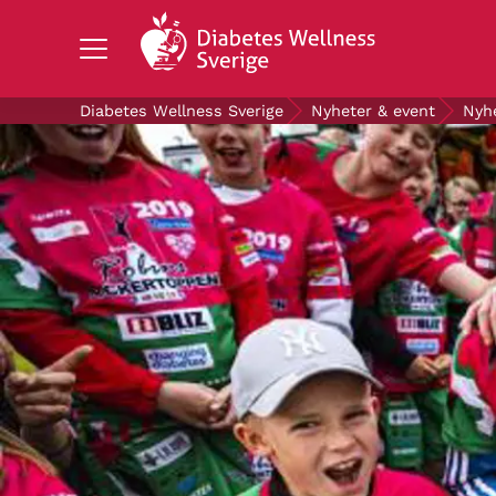
Search Diabetes Wellness Sverige
Diabetes Wellness Sverige
Nyheter & event
Nyh
OM DIABETES
STÖD OSS
FORSKNING
NYHETER & EVENT
OM OSS
GRATIS DIABETESPRODUKTER
Blodsockerkollen