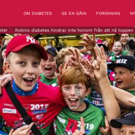
OM DIABETES
GE EN GÅVA
FORSKNING
NY
eter
Robins diabetes hindrar inte honom från att nå toppen