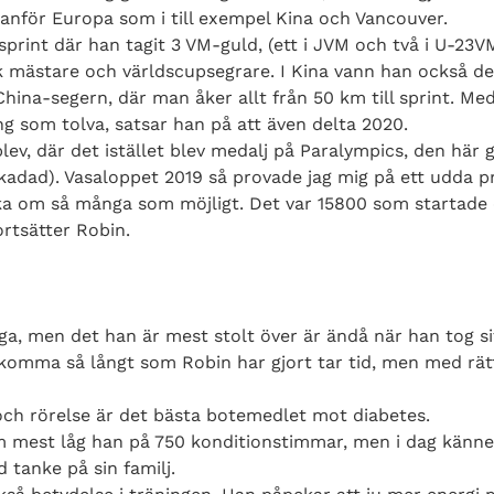
tanför Europa som i till exempel Kina och Vancouver.
sprint där han tagit 3 VM-guld, (ett i JVM och två i U-23
k mästare och världscupsegrare. I Kina vann han också der
China-segern, där man åker allt från 50 km till sprint. 
ng som tolva, satsar han på att även delta 2020.
lev, där det istället blev medalj på Paralympics, den här 
adad). Vasaloppet 2019 så provade jag mig på ett udda pro
åka om så många som möjligt. Det var 15800 som startade 
ortsätter Robin.
ga, men det han är mest stolt över är ändå när han tog si
 komma så långt som Robin har gjort tar tid, men med rätt
 och rörelse är det bästa botemedlet mot diabetes.
 mest låg han på 750 konditionstimmar, men i dag känner
 tanke på sin familj.