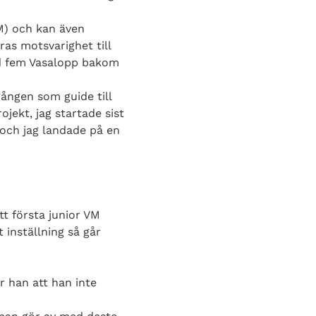
VM) och kan även
as motsvarighet till
Med fem Vasalopp bakom
gången som guide till
jekt, jag startade sist
och jag landade på en
tt första junior VM
 inställning så går
 han att han inte