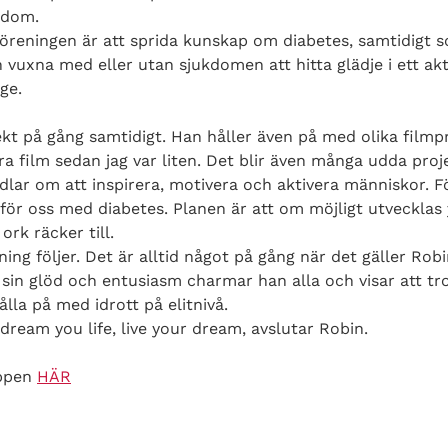
ukdom.
reningen är att sprida kunskap om diabetes, samtidigt so
uxna med eller utan sjukdomen att hitta glädje i ett aktivt
ge.
t på gång samtidigt. Han håller även på med olika filmpr
öra film sedan jag var liten. Det blir även många udda pro
lar om att inspirera, motivera och aktivera människor. F
t för oss med diabetes. Planen är att om möjligt utvecklas 
ork räcker till.
ing följer. Det är alltid något på gång när det gäller Robi
sin glöd och entusiasm charmar han alla och visar att tr
lla på med idrott på elitnivå.
t dream you life, live your dream, avslutar Robin.
ppen
HÄR