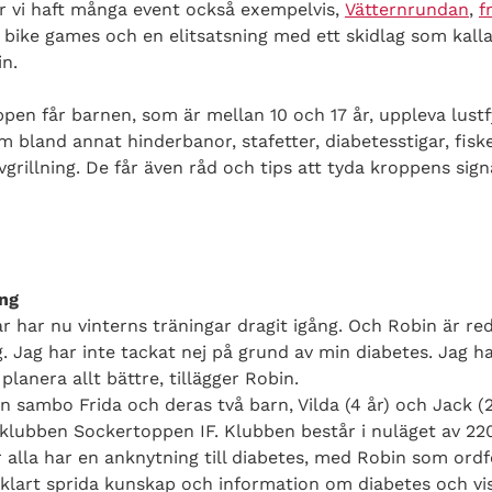
 har vi haft många event också exempelvis,
Vätternrundan
,
f
n bike games och en elitsatsning med ett skidlag som kall
in.
en får barnen, som är mellan 10 och 17 år, uppleva lustf
 bland annat hinderbanor, stafetter, diabetesstigar, fiske
vgrillning. De får även råd och tips att tyda kroppens sig
ång
r har nu vinterns träningar dragit igång. Och Robin är re
g. Jag har inte tackat nej på grund av min diabetes. Jag h
lanera allt bättre, tillägger Robin.
 sambo Frida och deras två barn, Vilda (4 år) och Jack (2 
 klubben Sockertoppen IF. Klubben består i nuläget av 
r alla har en anknytning till diabetes, med Robin som ordf
å klart sprida kunskap och information om diabetes och vis