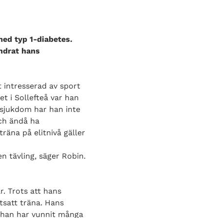
med typ 1-diabetes.
indrat hans
 intresserad av sport
et i Sollefteå var han
 sjukdom har han inte
och ändå ha
räna på elitnivå gäller
n tävling, säger Robin.
r. Trots att hans
rtsatt träna. Hans
tt han har vunnit många