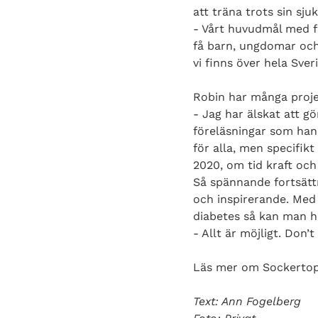
att träna trots sin sj
- Vårt huvudmål med fö
få barn, ungdomar och v
vi finns över hela Sveri
Robin har många projek
- Jag har älskat att g
föreläsningar som hand
för alla, men specifik
2020, om tid kraft och 
Så spännande fortsättn
och inspirerande. Med 
diabetes så kan man hå
- Allt är möjligt. Don’
Läs mer om Sockerto
Text: Ann Fogelberg