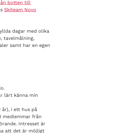
rån botten till
as
Skiteam Novo
yllda dagar med olika
, tavelmålning,
naler samt har en egen
do.
ar lärt känna min
år), i ett hus på
220 medlemmar från
örande. Intresset är
a att det är möjligt