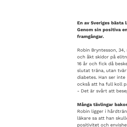
En av Sveriges bästa 
Genom sin positiva en
framgångar.
Robin Bryntesson, 34, 
och åkt skidor på elitn
16 år och fick då besk
slutat träna, utan tvä
diabetes. Han ser inte 
också att ha full koll 
- Det är svårt att bes
Många tävlingar bako
Robin ligger i hårdträ
läkare sa att han skull
positivitet och envishe