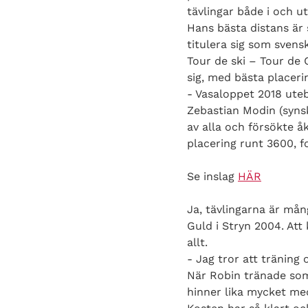
tävlingar både i och u
Hans bästa distans är 
titulera sig som svens
Tour de ski – Tour de 
sig, med bästa placeri
- Vasaloppet 2018 uteb
Zebastian Modin (synsk
av alla och försökte 
placering runt 3600, f
Se inslag
HÄR
Ja, tävlingarna är mån
Guld i Stryn 2004. Att
allt.
- Jag tror att träning
När Robin tränade som
hinner lika mycket med