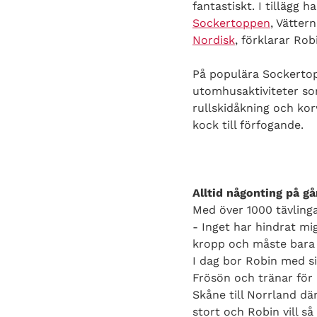
fantastiskt. I tillägg
Sockertoppen
, Vätter
Nordisk
, förklarar Rob
På populära Sockertopp
utomhusaktiviteter som
rullskidåkning och kor
kock till förfogande.
Alltid någonting på g
Med över 1000 tävlinga
- Inget har hindrat mi
kropp och måste bara p
I dag bor Robin med sin
Frösön och tränar för
Skåne till Norrland dä
stort och Robin vill s