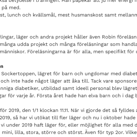
kså betydelse i träningen. Han påpekar att ju mer energi
 på med.
kost, lunch och kvällsmål, mest husmanskost samt mellanm
lingar, läger och andra projekt håller även Robin föreläsn
t många udda projekt och många föreläsningar som handlar
människor. Föreläsningarna är för alla, men specifikt för
en
n Sockertoppen, lägret för barn och ungdomar med diabet
 och inte hade något läger att åka till. Tack vare sponsorer
nniga diabetiker, utbildad samt ideell personal blev lägre
r för varje år. Första året hade han elva barn och i dag 
r 2019, den 1/1 klockan 11.11. När vi gjorde det så fylldes 
019, så har vi utökat till fler läger och nu i oktober hade v
vi under 2019 haft läger för, eller möjlighet för alla med d
ini, lilla, stora, större och störst. Även för typ 2or. Vilk