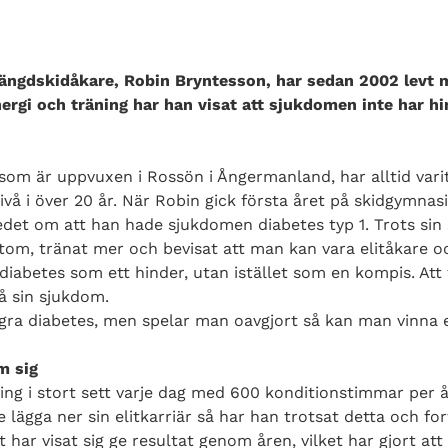
längdskidåkare, Robin Bryntesson, har sedan 2002 levt 
ergi och träning har han visat att sjukdomen inte har h
som är uppvuxen i Rossön i Ångermanland, har alltid varit
ivå i över 20 år. När Robin gick första året på skidgymnasi
edet om att han hade sjukdomen diabetes typ 1. Trots sin
rtom, tränat mer och bevisat att man kan vara elitåkare 
diabetes som ett hinder, utan istället som en kompis. Att t
på sin sjukdom.
egra diabetes, men spelar man oavgjort så kan man vinna e
m sig
ning i stort sett varje dag med 600 konditionstimmar per å
e lägga ner sin elitkarriär så har han trotsat detta och fo
t har visat sig ge resultat genom åren, vilket har gjort a