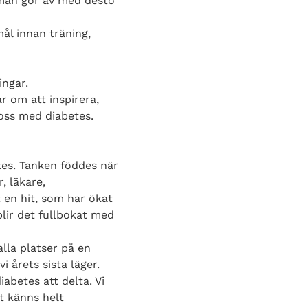
 man gör av med desto
ål innan träning,
ingar.
 om att inspirera,
 oss med diabetes.
es. Tanken föddes när
, läkare,
t en hit, som har ökat
blir det fullbokat med
alla platser på en
i årets sista läger.
iabetes att delta. Vi
et känns helt