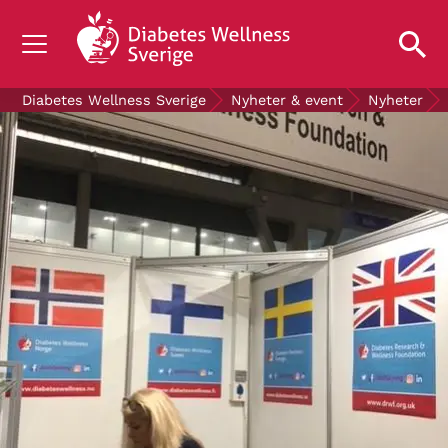
OM DIABETES
Diabetes Wellness Sverige
Nyheter & event
Nyheter
STÖD OSS
FORSKNING
NYHETER & EVENT
OM OSS
GRATIS DIABETESPRODUKTER
Blodsockerkollen