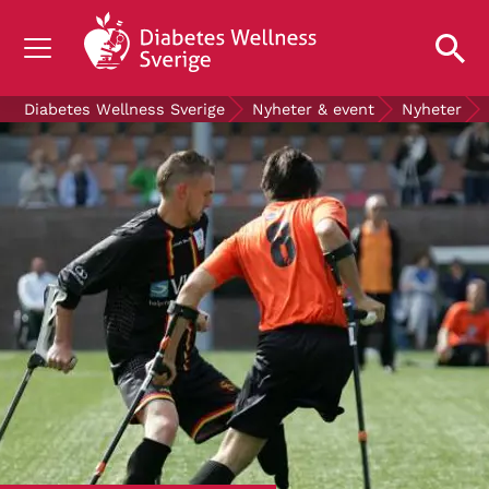
OM DIABETES
Diabetes Wellness Sverige
Nyheter & event
Nyheter
STÖD OSS
FORSKNING
NYHETER & EVENT
OM OSS
GRATIS DIABETESPRODUKTER
Blodsockerkollen