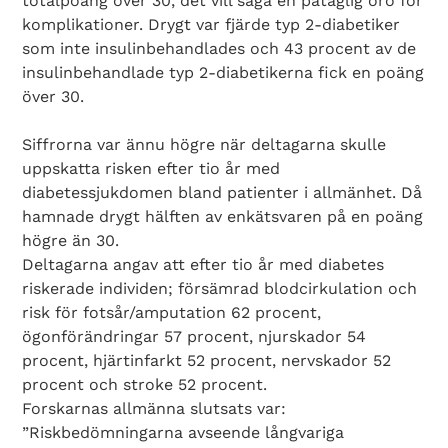
totalpoäng över 30, det vill säga en påtaglig oro för
komplikationer. Drygt var fjärde typ 2-diabetiker
som inte insulinbehandlades och 43 procent av de
insulinbehandlade typ 2-diabetikerna fick en poäng
över 30.
Siffrorna var ännu högre när deltagarna skulle
uppskatta risken efter tio år med
diabetessjukdomen bland patienter i allmänhet. Då
hamnade drygt hälften av enkätsvaren på en poäng
högre än 30.
Deltagarna angav att efter tio år med diabetes
riskerade individen; försämrad blodcirkulation och
risk för fotsår/amputation 62 procent,
ögonförändringar 57 procent, njurskador 54
procent, hjärtinfarkt 52 procent, nervskador 52
procent och stroke 52 procent.
Forskarnas allmänna slutsats var:
”Riskbedömningarna avseende långvariga