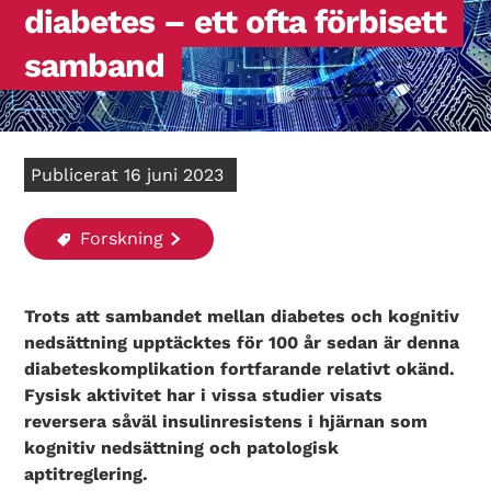
diabetes – ett ofta förbisett
samband
Publicerat 16 juni 2023
Forskning
Trots att sambandet mellan diabetes och kognitiv
nedsättning upptäcktes för 100 år sedan är denna
diabeteskomplikation fortfarande relativt okänd.
Fysisk aktivitet har i vissa studier visats
reversera såväl insulinresistens i hjärnan som
kognitiv nedsättning och patologisk
aptitreglering.