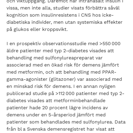
och viktuppgång. Däremot har intranasalt insulin i
vissa, men inte alla, studier visats förbättra såväl
kognition som insulinresistens i CNS hos icke-
diabetiska individer, men utan systemiska effekter
på glukos eller kroppsvikt.
I en prospektiv observationsstudie med >550 000
äldre patienter med typ 2-dia­betes visades att
behandling med sulfonylureapreparat var
associerad med en ökad risk för demens jämfört
med metformin, och att behandling med PPAR-
gamma-­agonister (glitazoner) var associerad med
en minskad risk för demens. I en annan nyligen
publicerad studie på >112 000 patienter med typ 2-
diabetes visades att metforminbehandlade
patienter hade 20 procent lägre incidens av
demens under en 5-årsperiod jämfört med
patienter som behandlades med sulfonylurea. Data
från bl a Svenska demensregistret har visat att