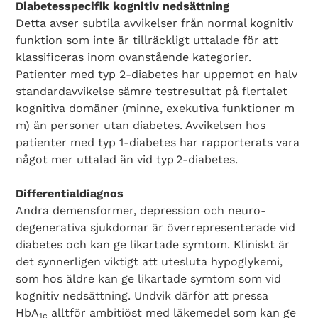
Diabetesspecifik kognitiv nedsättning
Detta avser subtila avvikelser från normal kognitiv
funktion som inte är tillräckligt uttalade för att
klassificeras inom ovanstående kategorier.
Patienter med typ 2-diabetes har uppemot en halv
standardavvikelse sämre testresultat på flertalet
kognitiva domäner (minne, exekutiva funktioner m
m) än personer utan diabetes. Avvikelsen hos
patienter med typ 1-diabetes har rapporterats vara
något mer uttalad än vid typ 2-dia­betes.
Differentialdiagnos
Andra demensformer, depression och neuro­
degenerativa sjukdomar är överrepresenterade vid
diabetes och kan ge likartade symtom. Kliniskt är
det synnerligen viktigt att utesluta hypoglykemi,
som hos äldre kan ge likartade symtom som vid
kognitiv nedsättning. Undvik därför att pressa
HbA
alltför ambitiöst med läkemedel som kan ge
1c