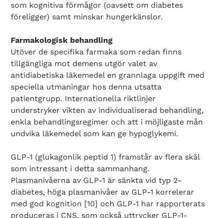
som kognitiva förmågor (oavsett om dia­betes
föreligger) samt minskar hungerkänslor.
Farmakologisk behandling
Utöver de specifika farmaka som redan finns
tillgängliga mot demens utgör valet av
antidiabetiska läkemedel en grannlaga uppgift med
speciella utmaningar hos denna utsatta
patientgrupp. Internationella riktlinjer
understryker vikten av individualiserad behandling,
enkla behandlingsregimer och att i möjligaste mån
undvika läkemedel som kan ge hypoglykemi.
GLP-1 (glukagonlik peptid 1) framstår av flera skäl
som intressant i detta sammanhang.
Plasmanivåerna av GLP-1 är sänkta vid typ 2-
diabetes, höga plasmanivåer av GLP-1 korrelerar
med god kognition [10] och GLP-1 har rapporterats
produceras i CNS, som också uttrycker GLP-1-