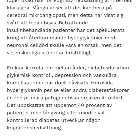
löper ökad risk för kognitiv nedsättning är inte helt
klarlagda. Många anser att det kan bero på
cerebral mikro­angiopati, men detta har visat sig
svårt att leda i bevis. Beträffande
insulinbehandlade patienter har det spekulerats
kring att återkommande hypoglykemier med
neuronal celldöd skulle vara en orsak, men det
vetenskapliga stödet är bristfälligt.
En klar korrelation mellan ålder, diabetesduration,
glykemisk kontroll, depression och vaskulära
komplikationer har dock påvisats. Huruvida
hyperglykemin per se eller andra diabetesfaktorer
är den primära patogenetiska orsaken är oklart.
Det uppskattas att uppemot 40 procent av
patienter med långvarig eller mindre väl
kontrollerad diabetes utvecklar någon
kognitionsnedsättning.