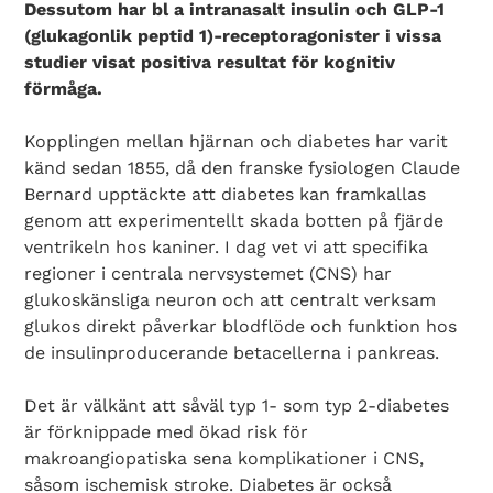
Dessutom har bl a intranasalt insulin och GLP-1
(glukagonlik peptid 1)-receptor­agonister i vissa
studier visat positiva resultat för kognitiv
förmåga.
Kopplingen mellan hjärnan och diabetes har varit
känd sedan 1855, då den franske fysiologen Claude
Bernard upptäckte att diabetes kan framkallas
genom att experimentellt skada botten på fjärde
ventrikeln hos kaniner. I dag vet vi att specifika
regioner i centrala nervsystemet (CNS) har
glukoskänsliga neuron och att centralt verksam
glukos direkt påverkar blodflöde och funktion hos
de insulinproducerande betacellerna i pankreas.
Det är välkänt att såväl typ 1- som typ 2-diabetes
är förknippade med ökad risk för
makroangiopatiska sena komplikationer i CNS,
såsom ischemisk stroke. Diabetes är också