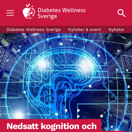
OM DIABETES
Diabetes Wellness Sverige
Nyheter & event
Nyheter
STÖD OSS
FORSKNING
NYHETER & EVENT
OM OSS
GRATIS DIABETESPRODUKTER
Blodsockerkollen
Nedsatt kognition och