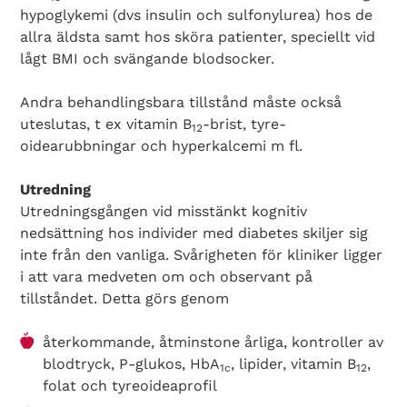
hypoglykemi (dvs insulin och sulfonylurea) hos de
allra äldsta samt hos sköra patienter, speciellt vid
lågt BMI och svängande blodsocker.
Andra behandlingsbara tillstånd måste också
uteslutas, t ex vitamin B
-brist, tyre­
12
oidearubbningar och hyperkalcemi m fl.
Utredning
Utredningsgången vid misstänkt kognitiv
nedsättning hos individer med diabetes skiljer sig
inte från den vanliga. Svårigheten för kliniker ligger
i att vara medveten om och observant på
tillståndet. Detta görs genom
återkommande, åtminstone årliga, kontroller av
blodtryck, P-glukos, HbA
, lipider, vitamin B
,
1c
12
folat och tyreoideaprofil