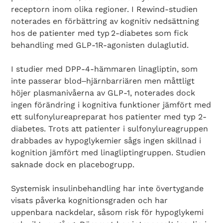
receptorn inom olika regioner. I Rewind-studien
noterades en förbättring av kognitiv nedsättning
hos de patienter med typ 2-­diabetes som fick
behandling med GLP-1R-agonisten dulaglutid.
I studier med DPP-4-hämmaren lina­gliptin, som
inte passerar blod‒hjärnbarriären men måttligt
höjer plasmanivåerna av GLP-1, noterades dock
ingen förändring i kognitiva funktioner jämfört med
ett sulfonylureapreparat hos patienter med typ 2-
diabetes. Trots att patienter i sulfonylureagruppen
drabbades av hypoglykemier sågs ingen skillnad i
kognition jämfört med linagliptingruppen. Studien
saknade dock en placebogrupp.
Systemisk insulinbehandling har inte övertygande
visats påverka kognitionsgraden och har
uppenbara nackdelar, såsom risk för hypoglykemi