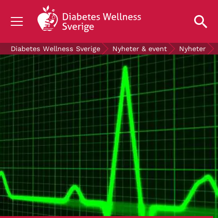
OM DIABETES
Diabetes Wellness Sverige
Nyheter & event
Nyheter
STÖD OSS
FORSKNING
NYHETER & EVENT
OM OSS
GRATIS DIABETESPRODUKTER
Blodsockerkollen