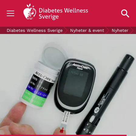
OM DIABETES
Diabetes Wellness Sverige
Nyheter & event
Nyheter
STÖD OSS
FORSKNING
NYHETER & EVENT
OM OSS
GRATIS DIABETESPRODUKTER
Blodsockerkollen