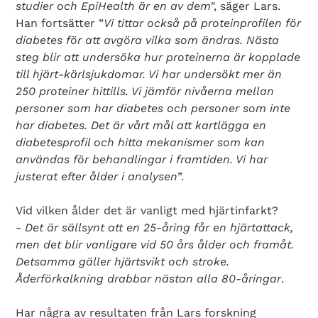
studier och EpiHealth är en av dem
", säger Lars.
Han fortsätter ”
Vi tittar också på proteinprofilen för
diabetes för att avgöra vilka som ändras. Nästa
steg blir att undersöka hur proteinerna är kopplade
till hjärt-kärlsjukdomar. Vi har undersökt mer än
250 proteiner hittills. Vi jämför nivåerna mellan
personer som har diabetes och personer som inte
har diabetes. Det är vårt mål att kartlägga en
diabetesprofil och hitta mekanismer som kan
användas för behandlingar i framtiden. Vi har
justerat efter ålder i analysen
”.
Search Diabetes Wellness Sverige
Vid vilken ålder det är vanligt med hjärtinfarkt?
-
Det är sällsynt att en 25-åring får en hjärtattack,
men det blir vanligare vid 50 års ålder och framåt.
Detsamma gäller hjärtsvikt och stroke.
Åderförkalkning drabbar nästan alla 80-åringar
.
Har några av resultaten från Lars forskning