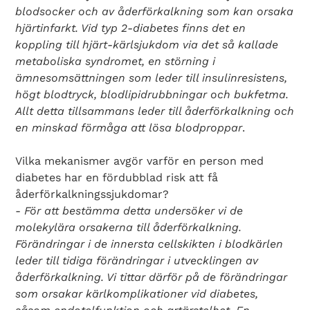
blodsocker och av åderförkalkning som kan orsaka
hjärtinfarkt. Vid typ 2-diabetes finns det en
koppling till hjärt-kärlsjukdom via det så kallade
metaboliska syndromet, en störning i
ämnesomsättningen som leder till insulinresistens,
högt blodtryck, blodlipidrubbningar och bukfetma.
Allt detta tillsammans leder till åderförkalkning och
en minskad förmåga att lösa blodproppar
.
Vilka mekanismer avgör varför en person med
diabetes har en fördubblad risk att få
åderförkalkningssjukdomar?
-
För att bestämma detta undersöker vi de
molekylära orsakerna till åderförkalkning.
Förändringar i de innersta cellskikten i blodkärlen
leder till tidiga förändringar i utvecklingen av
åderförkalkning. Vi tittar därför på de förändringar
som orsakar kärlkomplikationer vid diabetes,