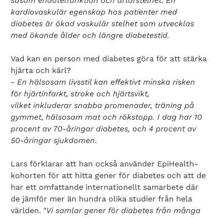
såsom endotelfunktion och artärstelhet. En
kardiovaskulär egenskap hos patienter med
diabetes är ökad vaskulär stelhet som utvecklas
med ökande ålder och längre diabetestid
.
Vad kan en person med diabetes göra för att stärka
hjärta och kärl?
-
En hälsosam livsstil kan effektivt minska risken
för hjärtinfarkt, stroke och hjärtsvikt,
vilket
inkluderar snabba promenader, träning på
gymmet, hälsosam mat och rökstopp. I dag har 10
procent av 70-åringar diabetes, och 4 procent av
50-åringar sjukdomen
.
Lars förklarar att han också använder EpiHealth-
kohorten för att hitta gener för diabetes och att de
har ett omfattande internationellt samarbete där
de jämför mer än hundra olika studier från hela
världen. "
Vi samlar gener för diabetes från många