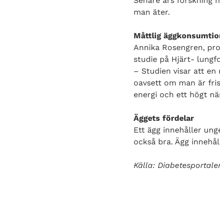
Senare års forskning ha
man äter.
Måttlig äggkonsumtion
Annika Rosengren, prof
studie på Hjärt- lung
– Studien visar att en 
oavsett om man är fris
energi och ett högt när
Äggets fördelar
Ett ägg innehåller unge
också bra. Ägg innehå
Källa: Diabetesportale