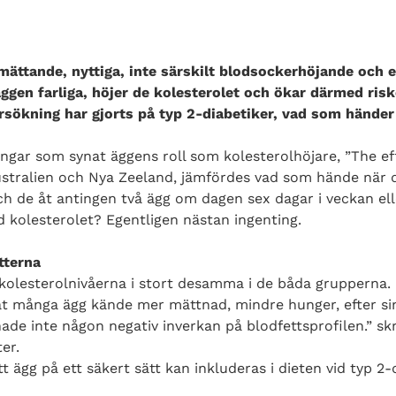
 mättande, nyttiga, inte särskilt blodsockerhöjande och 
 äggen farliga, höjer de kolesterolet och ökar därmed risk
sökning har gjorts på typ 2-diabetiker, vad som händer 
ingar som synat äggens roll som kolesterolhöjare, ”The ef
Australien och Nya Zeeland, jämfördes vad som hände när d
h de åt antingen två ägg om dagen sex dagar i veckan ell
 kolesterolet? Egentligen nästan ingenting.
tterna
kolesterolnivåerna i stort desamma i de båda grupperna. E
 åt många ägg kände mer mättnad, mindre hunger, efter si
e inte någon negativ inverkan på blodfettsprofilen.” skr
er.
t ägg på ett säkert sätt kan inkluderas i dieten vid typ 2-