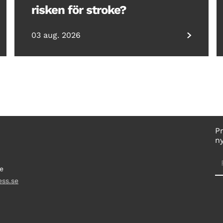
risken för stroke?
03 aug. 2026
P
n
e
ess.se