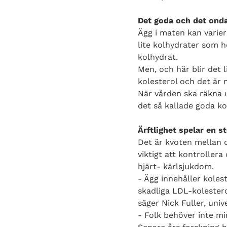
Det goda och det onda
Ägg i maten kan varier
lite kolhydrater som h
kolhydrat.
Men, och här blir det 
kolesterol och det är 
När vården ska räkna u
det så kallade goda k
Ärftlighet spelar en s
Det är kvoten mellan 
viktigt att kontroller
hjärt- kärlsjukdom.
- Ägg innehåller koles
skadliga LDL-kolestero
säger Nick Fuller, univ
- Folk behöver inte mi