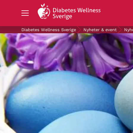
Search Diabetes Wellness Sverige
Diabetes Wellness Sverige
Nyheter & event
Nyh
OM DIABETES
STÖD OSS
FORSKNING
NYHETER & EVENT
OM OSS
GRATIS DIABETESPRODUKTER
Blodsockerkollen