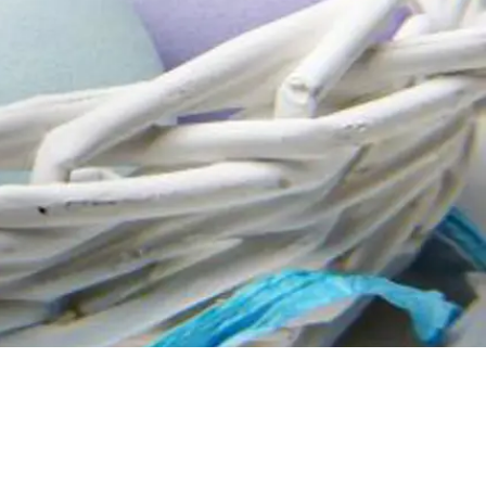
producera insulin eller det insulin som
produceras fungerar inte (så kallad
insulinresistens).