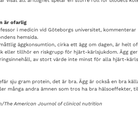
r visat att ärftlighet spelar en större roll för blodets ko
 är ofarlig
essor i medicin vid Göteborgs universitet, kommenterar e
fondens hemsida.
måttlig äggkonsumtion, cirka ett ägg om dagen, är helt ofa
k eller tillhör en riskgrupp för hjärt-kärlsjukdom. Ägg ge
ingsinnehåll, av stort värde inte minst för alla hjärt-kärl
fär sju gram protein, det är bra. Ägg är också en bra källa
ller många andra ämnen som tros ha bra hälsoeffekter, ti
n/The American Journal of clinical nutrition