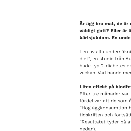
Är ägg bra mat, de är
väldigt gott? Eller är
kärlsjukdom. En under
I en av alla undersökn
diet”, en studie från 
hade typ 2-diabetes oc
veckan. Vad hände med
Liten effekt på blodfe
Efter tre månader var 
fördel var att de som
”Hög äggkonsumtion had
tidskriften och fortsätt
”Resultatet tyder på at
nedan).