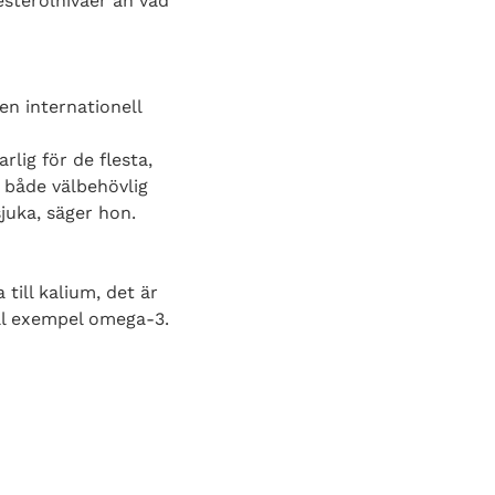
lesterolnivåer än vad
n internationell
rlig för de flesta,
r både välbehövlig
sjuka, säger hon.
 till kalium, det är
ll exempel omega-3.