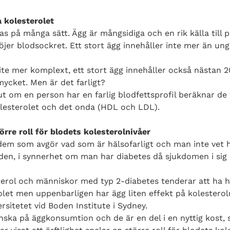
 kolesterolet
as på många sätt. Ägg är mångsidiga och en rik källa till 
öjer blodsockret. Ett stort ägg innehåller inte mer än ung
lite mer komplext, ett stort ägg innehåller också nästan 
mycket. Men är det farligt?
t om en person har en farlig blodfettsprofil beräknar de
olesterolet och det onda (HDL och LDL).
törre roll för blodets kolesterolnivåer
dem som avgör vad som är hälsofarligt och man inte vet h
a den, i synnerhet om man har diabetes då sjukdomen i sig 
terol och människor med typ 2-diabetes tenderar att ha h
let men uppenbarligen har ägg liten effekt på kolesteroln
ersitetet vid Boden Institute i Sydney.
nska på äggkonsumtion och de är en del i en nyttig kost, 