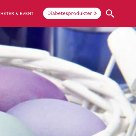
Diabetesprodukter
HETER & EVENT
Vad innebär diabetes?
Enkelt uttryckt hindrar sjukdomen
kroppen ifrån att konvertera socker och
stärkelse från mat till energi. Vid
diabetes klarar inte kroppen av att