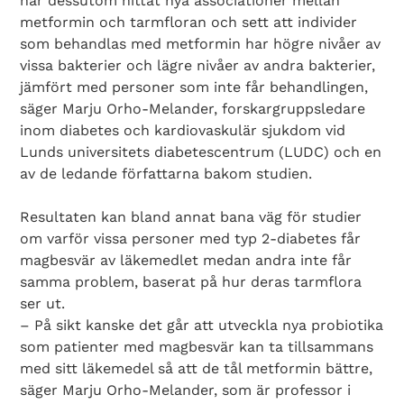
har dessutom hittat nya associationer mellan
metformin och tarmfloran och sett att individer
som behandlas med metformin har högre nivåer av
vissa bakterier och lägre nivåer av andra bakterier,
jämfört med personer som inte får behandlingen,
säger Marju Orho-Melander, forskargruppsledare
inom diabetes och kardiovaskulär sjukdom vid
Lunds universitets diabetescentrum (LUDC) och en
av de ledande författarna bakom studien.
Resultaten kan bland annat bana väg för studier
om varför vissa personer med typ 2-diabetes får
magbesvär av läkemedlet medan andra inte får
samma problem, baserat på hur deras tarmflora
ser ut.
– På sikt kanske det går att utveckla nya probiotika
som patienter med magbesvär kan ta tillsammans
med sitt läkemedel så att de tål metformin bättre,
säger Marju Orho-Melander, som är professor i