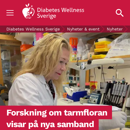
OM DIABETES
Diabetes Wellness Sverige
Nyheter & event
Nyheter
STÖD OSS
FORSKNING
NYHETER & EVENT
OM OSS
GRATIS DIABETESPRODUKTER
Blodsockerkollen
Forskning om tarmfloran
visar på nya samband