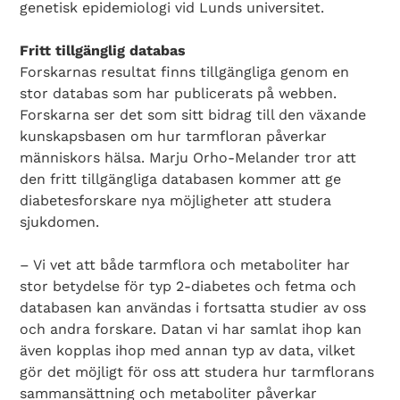
genetisk epidemiologi vid Lunds universitet.
Fritt tillgänglig databas
Forskarnas resultat finns tillgängliga genom en
stor databas som har publicerats på webben.
Forskarna ser det som sitt bidrag till den växande
kunskapsbasen om hur tarmfloran påverkar
Search Diabetes Wellness Sverige
människors hälsa. Marju Orho-Melander tror att
den fritt tillgängliga databasen kommer att ge
diabetesforskare nya möjligheter att studera
sjukdomen.
– Vi vet att både tarmflora och metaboliter har
stor betydelse för typ 2-diabetes och fetma och
databasen kan användas i fortsatta studier av oss
och andra forskare. Datan vi har samlat ihop kan
även kopplas ihop med annan typ av data, vilket
gör det möjligt för oss att studera hur tarmflorans
sammansättning och metaboliter påverkar