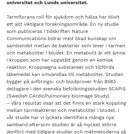
universitet och Lunds universitet.
Tarmflorans roll för sjukdom och hälsa har blivit
ett allt viktigare forskningsområde. En ny studie
som publiceras i tidskriften Nature
Communications bidrar med ökad kunskap om
sambandet mellan de bakterier som lever i tarmen
och metaboliter i blodet. En metabolit är ett ämne
i kroppen som har uppstått genom en kemisk
reaktion. Kroppsegna substanser och tillförda
läkemedel kan omvandlas till metaboliter. Studien
bygger på avförings- och blodprover från 8583
deltagare i den svenska befolkningsstudien SCAPIS
(Swedish CArdioPulmonary bioImage Study).
– Våra resultat visar att det finns en stark koppling
mellan tarmbakterier och metaboliter i blodet. I
vår studie har vi lyckats identifiera många nya
samband eftersom studien är så mycket större
jämfört med tidigare studier och mätmetoderna så