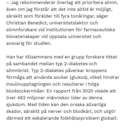
– Jag rekommenderar överlag att prioritera sömn,
även om jag förstår att det inte alltid är möjligt,
särskilt som förälder till fyra tonåringar, säger
Christian Benedict, universitetslektor och
sömnforskare vid institutionen för farmaceutiska
biovetenskaper vid Uppsala universitet och
ansvarig för studien.
Han har tillsammans med en grupp forskare tittat
på sambandet mellan typ 2-diabetes och
sömnbrist. Typ 2-diabetes påverkar kroppens
förmåga att använda socker (glukos), vilket hindrar
insulinupptagningen och resulterar i höga
blodsockernivåer. En rapport från 2020 visade att
över 462 miljoner människor lider av denna
sjukdom. Med tiden kan den orsaka allvarliga
skador, särskilt på nerver och blodkärl, och utgör
därmed ett eskalerande folkhälsoproblem globalt.