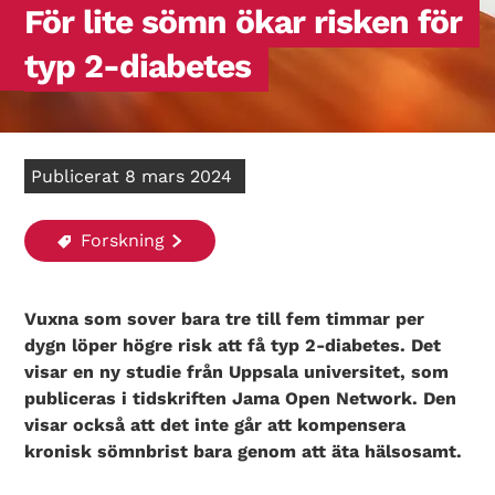
För lite sömn ökar risken för
typ 2-diabetes
Publicerat 8 mars 2024
Forskning
Vuxna som sover bara tre till fem timmar per
dygn löper högre risk att få typ 2-diabetes. Det
visar en ny studie från Uppsala universitet, som
publiceras i tidskriften Jama Open Network. Den
visar också att det inte går att kompensera
kronisk sömnbrist bara genom att äta hälsosamt.