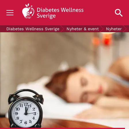
OM DIABETES
Diabetes Wellness Sverige
Nyheter & event
Nyheter
STÖD OSS
FORSKNING
NYHETER & EVENT
OM OSS
GRATIS DIABETESPRODUKTER
Blodsockerkollen