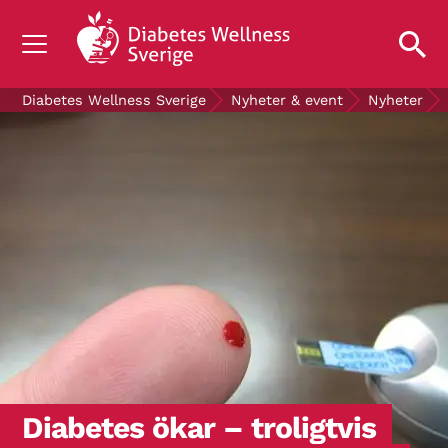
OM DIABETES
Diabetes Wellness Sverige
Nyheter & event
Nyheter
STÖD OSS
FORSKNING
NYHETER & EVENT
OM OSS
GRATIS DIABETESPRODUKTER
Blodsockerkollen
Diabetes ökar – troligtvis