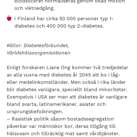
blodsockret normaliseras genom ökad motion
och viktnedgång.
I Finland har cirka 50 000 personer typ 1-
diabetes och 400 000 typ 2-diabetes.
Källor: Diabetesförbundet,
Världshälsoorganisationen
Enligt forskaren Liane Ong kommer två tredjedelar
av alla vuxna med diabetes år 2045 att bo i låg-
eller medelinkomstländer. Men också i rika länder
blir diabetes vanligare, speciellt bland minoriteter.
Exempelvis i USA ser man att diabetes är vanligare
bland svarta, latinamerikaner, asiater och
ursprungsbefolkningen.
– Rasistisk politik såsom bostadssegregation
Search Diabetes Wellness Sverige
påverkar var människor bor, deras tillgång till
hälsosam och tillräcklig mat samt vårdtjänster.