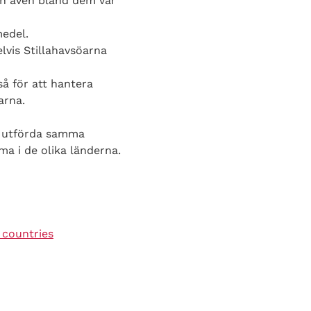
och även bland dem var
edel.
lvis Stillahavsöarna
så för att hantera
arna.
är utförda samma
ma i de olika länderna.
 countries