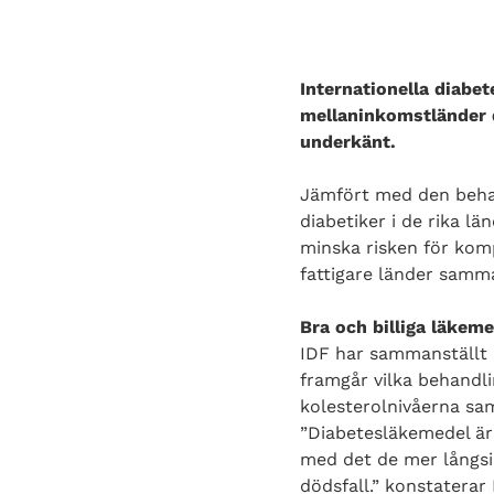
Internationella diabet
mellaninkomstländer d
underkänt.
Jämfört med den beha
diabetiker i de rika lä
minska risken för komp
fattigare länder samma
Bra och billiga läkeme
IDF har sammanställt d
framgår vilka behandli
kolesterolnivåerna sam
”Diabetesläkemedel är 
med det de mer långsi
dödsfall.” konstaterar 