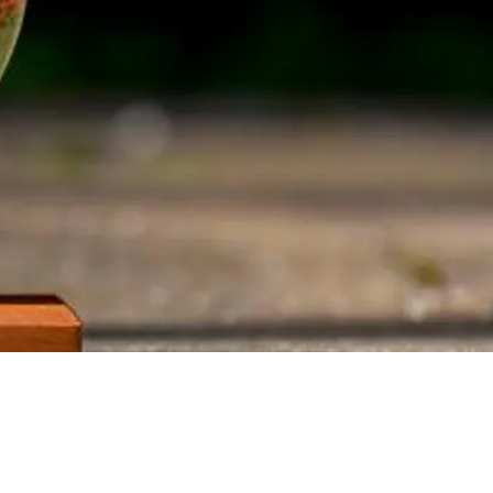
producera insulin eller det insulin som
produceras fungerar inte (så kallad
insulinresistens).