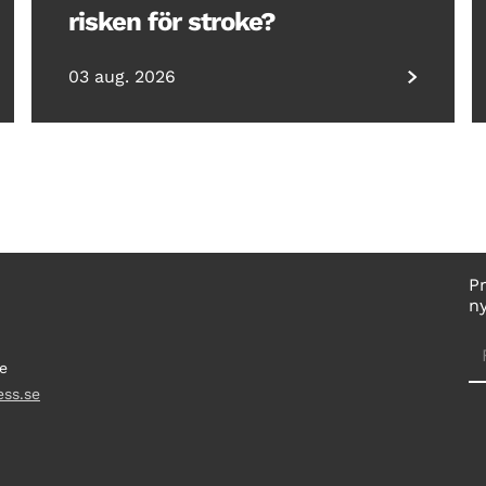
risken för stroke?
03 aug. 2026
P
n
e
ess.se