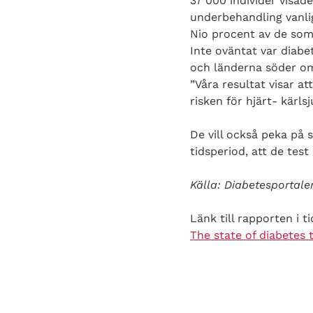
37 000 individer visad
underbehandling vanli
Nio procent av de so
Inte oväntat var diabe
och länderna söder om 
”Våra resultat visar a
risken för hjärt- kärl
De vill också peka på 
tidsperiod, att de tes
Källa: Diabetesportale
Länk till rapporten i t
The state of diabetes