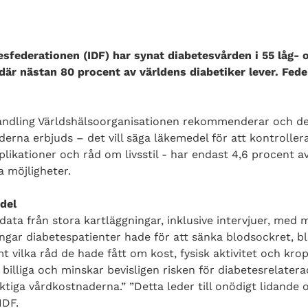
esfederationen (IDF) har synat diabetesvården i 55 låg- 
är nästan 80 procent av världens diabetiker lever. Fede
ndling Världshälsoorganisationen rekommenderar och d
nderna erbjuds – det vill säga läkemedel för att kontroller
likationer och råd om livsstil - har endast 4,6 procent a
 möjligheter.
del
ata från stora kartläggningar, inklusive intervjuer, med
ngar diabetespatienter hade för att sänka blodsockret, b
t vilka råd de hade fått om kost, fysisk aktivitet och krop
billiga och minskar bevisligen risken för diabetesrelater
ktiga vårdkostnaderna.” ”Detta leder till onödigt lidand
IDF.