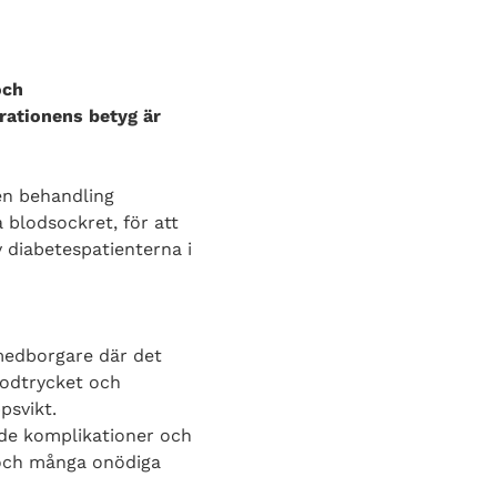
och
rationens betyg är
en behandling
a blodsockret, för att
v diabetespatienterna i
 medborgare där det
lodtrycket och
psvikt.
ade komplikationer och
e och många onödiga