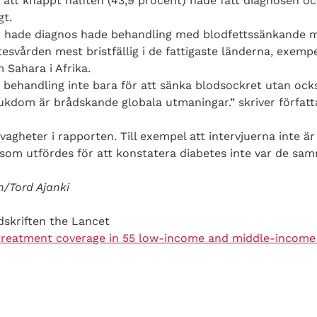
e att knappt hälften (43,9 procent) hade fått diagnosen 
gt.
m hade diagnos hade behandling med blodfettssänkande m
tesvården mest bristfällig i de fattigaste länderna, exempe
Sahara i Afrika.
tt behandling inte bara för att sänka blodsockret utan ock
sjukdom är brådskande globala utmaningar.” skriver författ
svagheter i rapporten. Till exempel att intervjuerna inte 
t som utfördes för att konstatera diabetes inte var de sam
n/Tord Ajanki
idskriften the Lancet
 treatment coverage in 55 low-income and middle-income