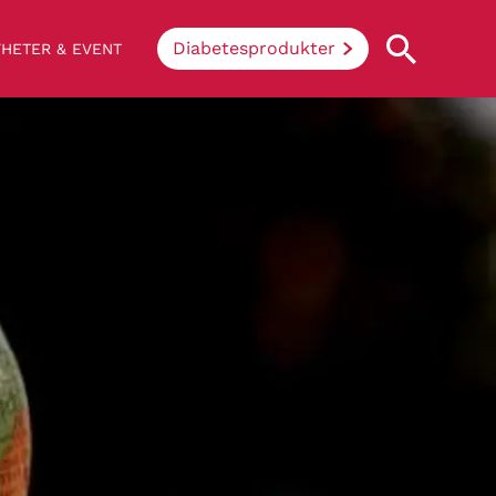
Diabetesprodukter
HETER & EVENT
Vad innebär diabetes?
Enkelt uttryckt hindrar sjukdomen
kroppen ifrån att konvertera socker och
stärkelse från mat till energi. Vid
diabetes klarar inte kroppen av att