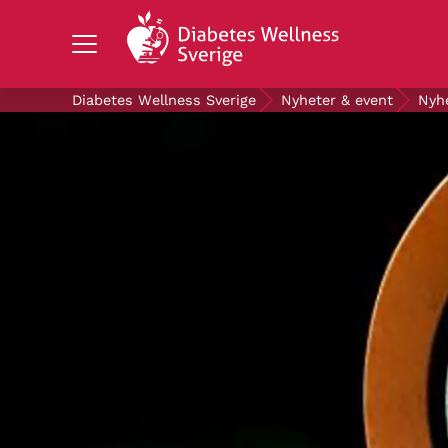
Search Diabetes Wellness Sverige
Diabetes Wellness Sverige
Nyheter & event
Nyh
OM DIABETES
STÖD OSS
FORSKNING
NYHETER & EVENT
OM OSS
GRATIS DIABETESPRODUKTER
Blodsockerkollen