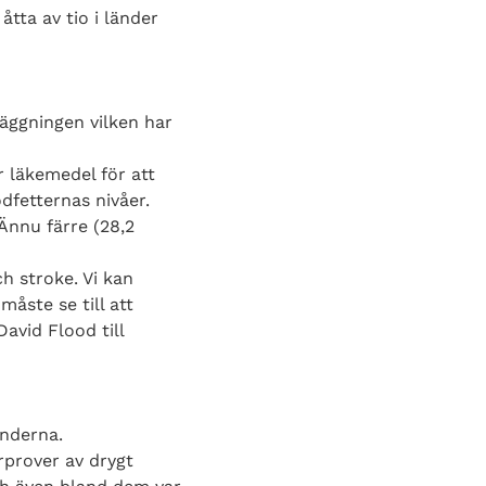
tta av tio i länder
läggningen vilken har
 läkemedel för att
dfetternas nivåer.
 Ännu färre (28,2
ch stroke. Vi kan
åste se till att
avid Flood till
änderna.
rprover av drygt