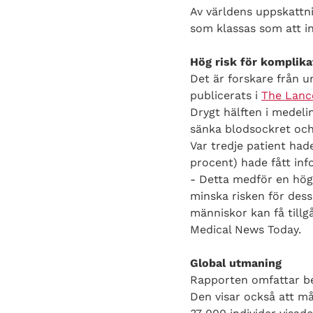
Av världens uppskattni
som klassas som att i
Hög risk för komplika
Det är forskare från u
publicerats i
The Lanc
Drygt hälften i medeli
sänka blodsockret och 
Var tredje patient had
procent) hade fått info
- Detta medför en hög r
minska risken för des
människor kan få tillgå
Medical News Today.
Global utmaning
Rapporten omfattar be
Den visar också att må