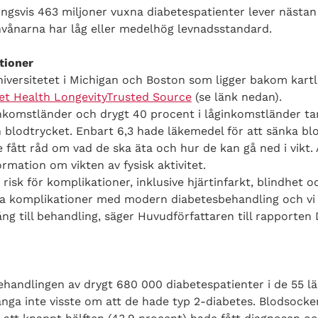
ngsvis 463 miljoner vuxna diabetespatienter lever nästan å
nvånarna har låg eller medelhög levnadsstandard.
tioner
niversitetet i Michigan och Boston som ligger bakom kart
et Health LongevityTrusted Source
(se länk nedan).
nkomstländer och drygt 40 procent i låginkomstländer tar
blodtrycket. Enbart 6,3 hade läkemedel för att sänka blo
e fått råd om vad de ska äta och hur de kan gå ned i vikt.
rmation om vikten av fysisk aktivitet.
isk för komplikationer, inklusive hjärtinfarkt, blindhet o
sa komplikationer med modern diabetesbehandling och vi m
ng till behandling, säger Huvudförfattaren till rapporten D
handlingen av drygt 680 000 diabetespatienter i de 55 l
nga inte visste om att de hade typ 2-diabetes. Blodsocke