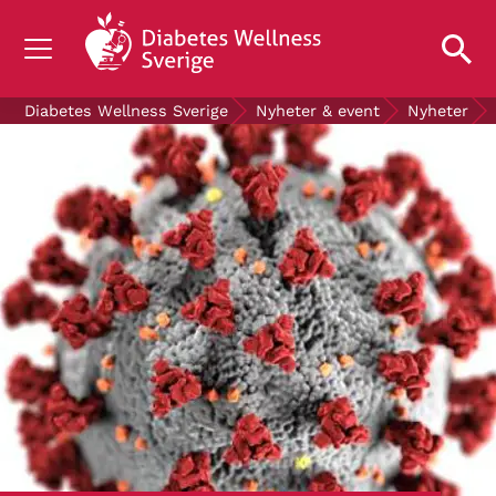
OM DIABETES
Diabetes Wellness Sverige
Nyheter & event
Nyheter
STÖD OSS
FORSKNING
NYHETER & EVENT
OM OSS
GRATIS DIABETESPRODUKTER
Blodsockerkollen