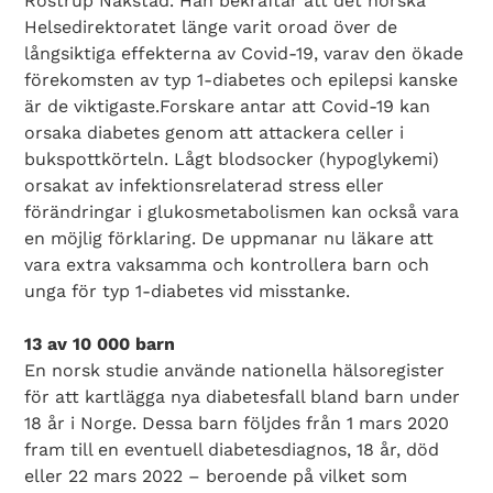
Rostrup Nakstad. Han bekräftar att det norska
Helsedirektoratet länge varit oroad över de
långsiktiga effekterna av Covid-19, varav den ökade
förekomsten av typ 1-diabetes och epilepsi kanske
är de viktigaste.Forskare antar att Covid-19 kan
orsaka diabetes genom att attackera celler i
bukspottkörteln. Lågt blodsocker (hypoglykemi)
orsakat av infektionsrelaterad stress eller
förändringar i glukosmetabolismen kan också vara
en möjlig förklaring. De uppmanar nu läkare att
vara extra vaksamma och kontrollera barn och
unga för typ 1-diabetes vid misstanke.
13 av 10 000 barn
En norsk studie använde nationella hälsoregister
för att kartlägga nya diabetesfall bland barn under
18 år i Norge. Dessa barn följdes från 1 mars 2020
fram till en eventuell diabetesdiagnos, 18 år, död
eller 22 mars 2022 – beroende på vilket som