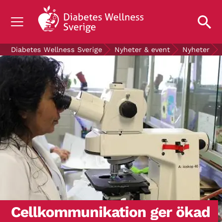
OM DIABETES
Diabetes Wellness Sverige
Nyheter & event
Nyheter
STÖD OSS
FORSKNING
NYHETER & EVENT
OM OSS
GRATIS DIABETESPRODUKTER
Blodsockerkollen
Cellkommunikation ger ökad