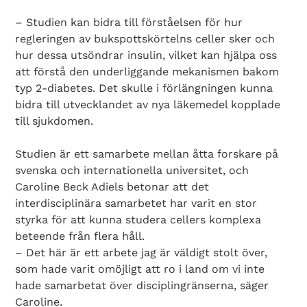
– Studien kan bidra till förståelsen för hur
regleringen av bukspottskörtelns celler sker och
hur dessa utsöndrar insulin, vilket kan hjälpa oss
att förstå den underliggande mekanismen bakom
typ 2-diabetes. Det skulle i förlängningen kunna
bidra till utvecklandet av nya läkemedel kopplade
till sjukdomen.
Studien är ett samarbete mellan åtta forskare på
svenska och internationella universitet, och
Caroline Beck Adiels betonar att det
Search Diabetes Wellness Sverige
interdisciplinära samarbetet har varit en stor
styrka för att kunna studera cellers komplexa
beteende från flera håll.
– Det här är ett arbete jag är väldigt stolt över,
som hade varit omöjligt att ro i land om vi inte
hade samarbetat över disciplingränserna, säger
Caroline.