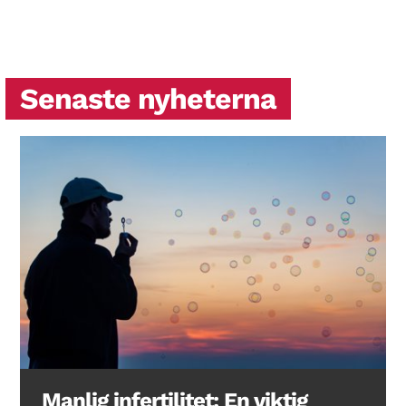
Senaste nyheterna
Manlig infertilitet: En viktig