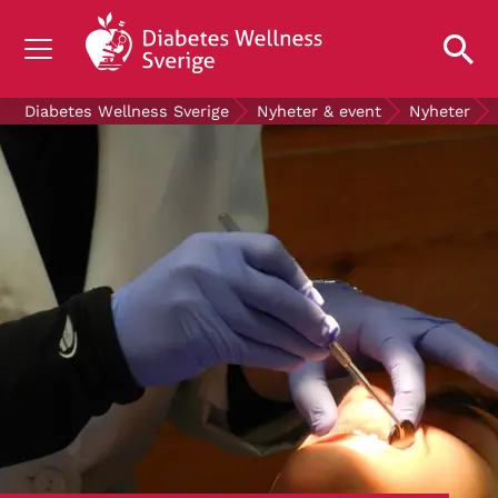
OM DIABETES
Diabetes Wellness Sverige
Nyheter & event
Nyheter
STÖD OSS
FORSKNING
NYHETER & EVENT
OM OSS
GRATIS DIABETESPRODUKTER
Blodsockerkollen