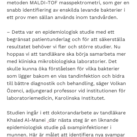
metoden MALDI-TOF masspektrometri, som ger en
snabb identifiering av enskilda levande bakterier i
ett prov men sällan används inom tandvården.
– Detta var en epidemiologisk studie med ett
begränsat patientunderlag och för att säkerställa
resultatet behöver vi fler och större studier. Nu
hoppas vi att tandläkare ska börja samarbeta mer
med kliniska mikrobiologiska laboratorier. Det
skulle kunna öka förståelsen för vilka bakterier
som ligger bakom en viss tandinfektion och bidra
till bättre diagnostik och behandling, säger Volkan
Search Diabetes Wellness Sverige
Özenci, adjungerad professor vid institutionen för
laboratoriemedicin, Karolinska Institutet.
Studien ingår i ett doktorandarbete av tandläkare
Khaled Al-Manei
där nästa steg är en liknande
epidemiologisk studie på svampinfektioner i
munnen. Här är målet att identifiera nya svampar