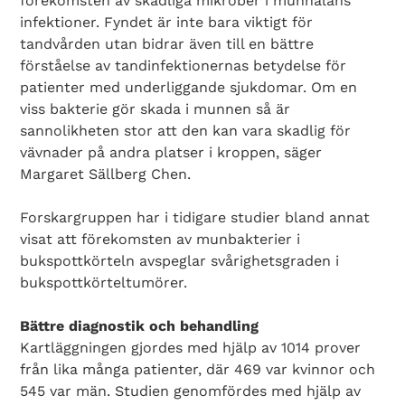
förekomsten av skadliga mikrober i munhålans
infektioner. Fyndet är inte bara viktigt för
tandvården utan bidrar även till en bättre
förståelse av tandinfektionernas betydelse för
patienter med underliggande sjukdomar. Om en
viss bakterie gör skada i munnen så är
sannolikheten stor att den kan vara skadlig för
vävnader på andra platser i kroppen, säger
Margaret Sällberg Chen.
Forskargruppen har i tidigare studier bland annat
visat att förekomsten av munbakterier i
bukspottkörteln avspeglar svårighetsgraden i
bukspottkörteltumörer.
Bättre diagnostik och behandling
Kartläggningen gjordes med hjälp av 1014 prover
från lika många patienter, där 469 var kvinnor och
545 var män. Studien genomfördes med hjälp av