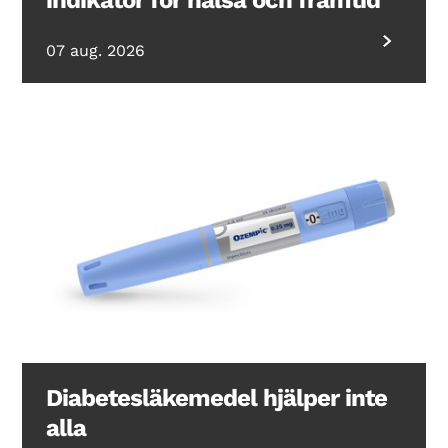
07 aug. 2026
Diabetesläkemedel hjälper inte
alla