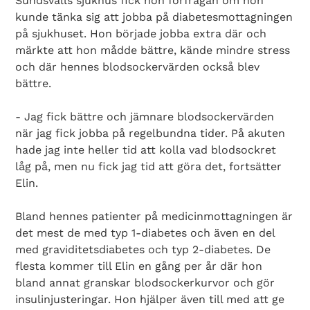
Sundsvalls sjukhus fick hon förfrågan om hon
kunde tänka sig att jobba på diabetesmottagningen
på sjukhuset. Hon började jobba extra där och
märkte att hon mådde bättre, kände mindre stress
och där hennes blodsockervärden också blev
bättre.
- Jag fick bättre och jämnare blodsockervärden
när jag fick jobba på regelbundna tider. På akuten
hade jag inte heller tid att kolla vad blodsockret
låg på, men nu fick jag tid att göra det, fortsätter
Elin.
Bland hennes patienter på medicinmottagningen är
det mest de med typ 1-diabetes och även en del
med graviditetsdiabetes och typ 2-diabetes. De
flesta kommer till Elin en gång per år där hon
bland annat granskar blodsockerkurvor och gör
insulinjusteringar. Hon hjälper även till med att ge