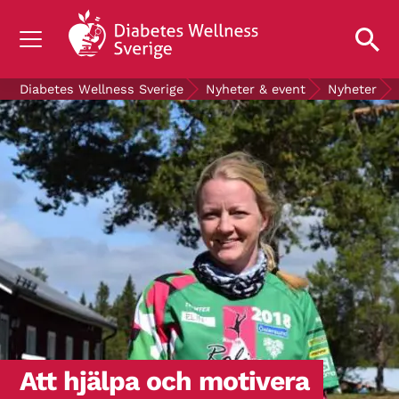
OM DIABETES
Diabetes Wellness Sverige
Nyheter & event
Nyheter
STÖD OSS
FORSKNING
NYHETER & EVENT
OM OSS
GRATIS DIABETESPRODUKTER
Blodsockerkollen
Att hjälpa och motivera