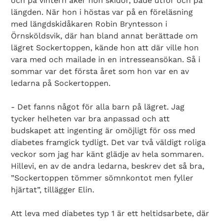
och på vintern åker hon skidor, både utför och på
längden. När hon i höstas var på en föreläsning
med längdskidåkaren Robin Bryntesson i
Örnsköldsvik, där han bland annat berättade om
lägret Sockertoppen, kände hon att där ville hon
vara med och mailade in en intresseansökan. Så i
sommar var det första året som hon var en av
ledarna på Sockertoppen.
- Det fanns något för alla barn på lägret. Jag
tycker helheten var bra anpassad och att
budskapet att ingenting är omöjligt för oss med
diabetes framgick tydligt. Det var två väldigt roliga
veckor som jag har känt glädje av hela sommaren.
Hillevi, en av de andra ledarna, beskrev det så bra,
”Sockertoppen tömmer sömnkontot men fyller
hjärtat”, tillägger Elin.
Att leva med diabetes typ 1 är ett heltidsarbete, där