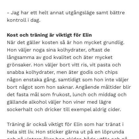
- Jag har ett helt annat utgångsläge samt bättre
kontroll i dag.
Kost och träning är viktigt för Elin
När det gäller kosten så är hon mycket grundlig.
Hon väljer noga sina kolhydrater, oftast de
långsamma av god kvalitet och äter mycket
grönsaker. Hon väljer bort vitt ris, vit pasta och
snabba kolhydrater, men äter godis och chips
någon enstaka gång, samtidigt som hon inte väljer
Search Diabetes Wellness Sverige
bort något som hon saknar. Angående måltider blir
det fasta mål som frukost, lunch och middag och
gällande alkohol väljer hon viner med lägre
sockerhalt och dricker till exempel aldrig cider.
Träning är också viktigt för Elin som har tränat i
hela sitt liv. Hon sticker gärna ut på en löprunda