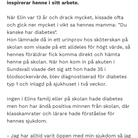
inspirerar henne i sitt arbete.
När Elin var 13 år och drack mycket, kissade ofta
och gick ner mycket i vikt sa hennes mamma: ”Du
kanske har diabetes”.
Hon lämnade då in ett urinprov hos sköterskan på
skolan som visade på ett alldeles för högt värde, så
hennes föräldrar fick komma direkt och hämta
henne på skolan. När hon kom in på akuten i
Sundsvall visade det sig att hon hade 35 i
blodsockervärde, blev diagnostiserad för diabetes
typ 1 och inlagd på sjukhuset i två veckor.
Ingen i Elins familj eller på skolan hade diabetes
men hon har ändå positiva minnen från skolan, där
klasskamrater och lärare hade förståelse för
hennes sjukdom.
- Jag har alltid varit öppen med min sjukdom så jag