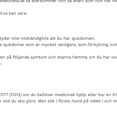
teswellness.se så återkommer hon så snart som hon har mö
rus kan vara:
der inte nödvändigtvis att du har sjukdomen.
 sjukdomar som är mycket vanligare, som förkylning och 
ven på följande symtom och stanna hemma om du har ov
:
177 (11313) om du behöver medicinsk hjälp eller har en f
 vad du ska göra. Men sök i första hand på nätet i och m