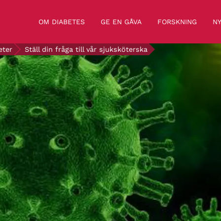
OM DIABETES
GE EN GÅVA
FORSKNING
NY
eter
Ställ din fråga till vår sjuksköterska