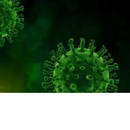
producera insulin eller det insulin som
produceras fungerar inte (så kallad
insulinresistens).