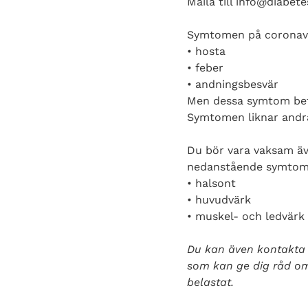
Maila till info@diabe
Symtomen på coronavi
• hosta
• feber
• andningsbesvär
Men dessa symtom bety
Symtomen liknar andra
Du bör vara vaksam ä
nedanstående symtom
• halsont
• huvudvärk
• muskel- och ledvärk
Du kan även kontakta 1
som kan ge dig råd om
belastat.