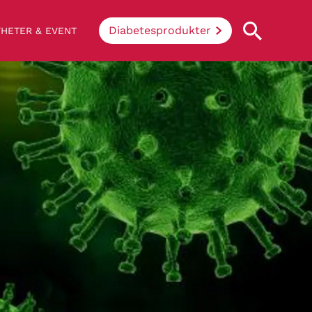
Diabetesprodukter
HETER & EVENT
Vad innebär diabetes?
Enkelt uttryckt hindrar sjukdomen
kroppen ifrån att konvertera socker och
stärkelse från mat till energi. Vid
diabetes klarar inte kroppen av att