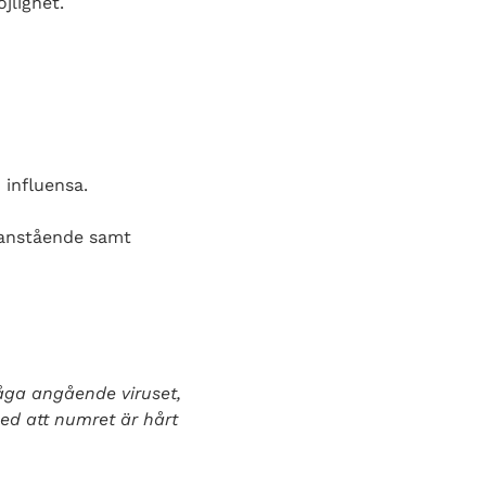
jlighet.
influensa.
anstående samt
råga angående viruset,
ed att numret är hårt