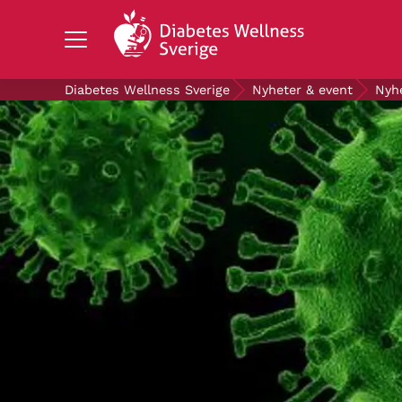
Search Diabetes Wellness Sverige
Diabetes Wellness Sverige
Nyheter & event
Nyh
OM DIABETES
STÖD OSS
FORSKNING
NYHETER & EVENT
OM OSS
GRATIS DIABETESPRODUKTER
Blodsockerkollen