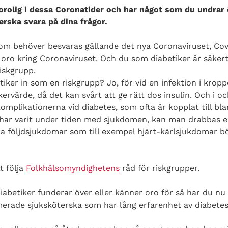
orolig i dessa Coronatider och har något som du undrar
erska svara på dina frågor.
om behöver besvaras gällande det nya Coronaviruset, Co
 oro kring Coronaviruset. Och du som diabetiker är säkert 
riskgrupp.
iker in som en riskgrupp? Jo, för vid en infektion i kropp
ervärde, då det kan svårt att ge rätt dos insulin. Och i o
omplikationerna vid diabetes, som ofta är kopplat till bl
har varit under tiden med sjukdomen, kan man drabbas e
ra följdsjukdomar som till exempel hjärt-kärlsjukdomar b
t följa
Folkhälsomyndighetens
råd för riskgrupper.
abetiker funderar över eller känner oro för så har du nu 
itimerade sjuksköterska som har lång erfarenhet av diabetes