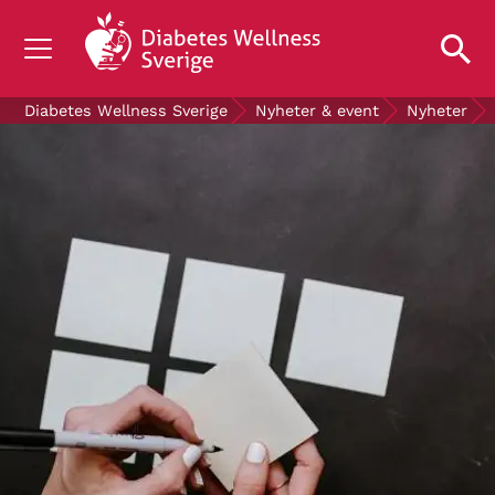
OM DIABETES
Diabetes Wellness Sverige
Nyheter & event
Nyheter
STÖD OSS
FORSKNING
NYHETER & EVENT
OM OSS
GRATIS DIABETESPRODUKTER
Blodsockerkollen